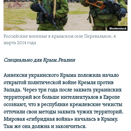
ПРИСОЕДИНЯЙТЕСЬ!
ПОБЕДИТЕЛЕЙ НЕ СУДЯТ?
КРЫМ.НЕПОКОРЕННЫЙ
ELIFBE
Российские военные в крымском селе Перевальное, 4
УКРАИНСКАЯ ПРОБЛЕМА КРЫМА
марта 2014 года
Все сайты RFE/RL
Специально для Крым.Реалии
Аннексия украинского Крыма положила начало
открытой политической войне Кремля против
Запада. Через три года после захвата украинских
территорий все больше интеллектуалов в Европе
осознают, что в республике кремлевские чекисты
отточили свои методы захвата чужих территорий.
Мировая «гибридная война» началась в Крыму.
Там же она должна и закончиться.