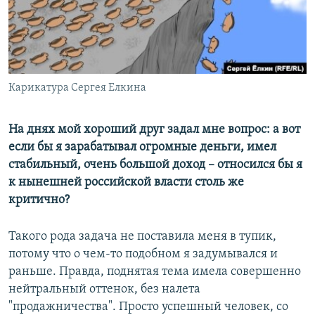
ПРИСОЕДИНЯЙТЕСЬ!
ПОБЕДИТЕЛЕЙ НЕ СУДЯТ?
КРЫМ.НЕПОКОРЕННЫЙ
ELIFBE
Карикатура Сергея Елкина
УКРАИНСКАЯ ПРОБЛЕМА КРЫМА
Все сайты RFE/RL
На днях мой хороший друг задал мне вопрос: а вот
если бы я зарабатывал огромные деньги, имел
стабильный, очень большой доход – относился бы я
к нынешней российской власти столь же
критично?
Такого рода задача не поставила меня в тупик,
потому что о чем-то подобном я задумывался и
раньше. Правда, поднятая тема имела совершенно
нейтральный оттенок, без налета
"продажничества". Просто успешный человек, со