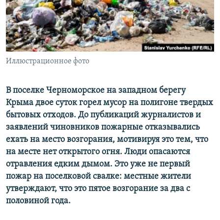
ПРИСОЕДИНЯЙТЕСЬ!
ПОБЕДИТЕЛЕЙ НЕ СУДЯТ?
КРЫМ.НЕПОКОРЕННЫЙ
ELIFBE
Иллюстрационное фото
УКРАИНСКАЯ ПРОБЛЕМА КРЫМА
Все сайты RFE/RL
В поселке Черноморское на западном берегу
Крыма двое суток горел мусор на полигоне твердых
бытовых отходов. До публикаций журналистов и
заявлений чиновников пожарные отказывались
ехать на место возгорания, мотивируя это тем, что
на месте нет открытого огня. Люди опасаются
отравления едким дымом. Это уже не первый
пожар на поселковой свалке: местные жители
утверждают, что это пятое возгорание за два с
половиной года.