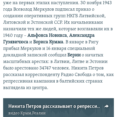
уже на первых этапах наступления. 30 ноября 1943
года Всеволод Меркулов подписал приказ о
создании оперативных групп НКГБ Латвийской,
Литовской и Эстонской ССР. Их начальниками
назначили тех же людей, которые возглавляли их в
1940 году –
Альфонса Новикса
,
Александра
Гузявичюса
и
Бориса Кумма
. В январе в Ригу
прибыл Меркулов и 16 января специальной
докладной запиской сообщил
Берии
о начатых
масштабных арестах: в Латвии, Литве и Эстонии
было арестовано 34747 человек. Никита Петров
рассказал корреспонденту Радио Свобода о том, как
репрессивная кампания в балтийских странах
выглядела из центра.
Никита Петров рассказывает о репрессиях в странах Балтии
видео
Крым.Реалии
No media source currently available