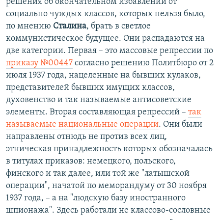
решения об окончательном избавлении от
социально чуждых классов, которых нельзя было,
по мнению
Сталина
, брать в светлое
коммунистическое будущее. Они распадаются на
две категории. Первая – это массовые репрессии по
приказу №00447
согласно решению Политбюро от 2
июля 1937 года, нацеленные на бывших кулаков,
представителей бывших имущих классов,
духовенство и так называемые антисоветские
элементы. Вторая составляющая репрессий –
так
называемые национальные операции
. Они были
направлены отнюдь не против всех лиц,
этническая принадлежность которых обозначалась
в титулах приказов: немецкого, польского,
финского и так далее, или той же "латышской
операции", начатой по меморандуму от 30 ноября
1937 года, – а на "людскую базу иностранного
шпионажа". Здесь работали не классово-сословные