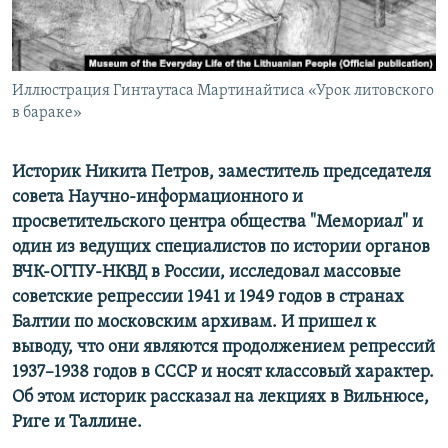
ПРИСОЕДИНЯЙТЕСЬ!
ПОБЕДИТЕЛЕЙ НЕ СУДЯТ?
КРЫМ.НЕПОКОРЕННЫЙ
ELIFBE
Иллюстрация Гинтаутаса Мартинайтиса «Урок литовского
в бараке»
УКРАИНСКАЯ ПРОБЛЕМА КРЫМА
Все сайты RFE/RL
Историк Никита Петров, заместитель председателя
совета Научно-информационного и
просветительского центра общества "Мемориал" и
один из ведущих специалистов по истории органов
ВЧК-ОГПУ-НКВД в России, исследовал массовые
советские репрессии 1941 и 1949 годов в странах
Балтии по московским архивам. И пришел к
выводу, что они являются продолжением репрессий
1937–1938 годов в СССР и носят классовый характер.
Об этом историк рассказал на лекциях в Вильнюсе,
Риге и Таллине.