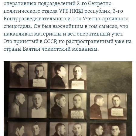
оперативных подразделений 2-го Секретно-
политического отдела УГБ НКВД республик, 3-го
Контрразведывательного и 1-го Учетно-архивного
спецотдела. Он был важнейшим в том смысле, что
накапливал материалы и вел оперативный учет.
Это принятый в СССР, но распространенный уже на
страны Балтии чекистский механизм.