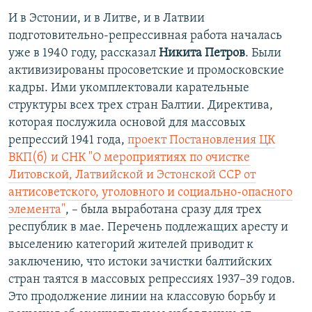
И в Эстонии, и в Литве, и в Латвии
подготовительно-репрессивная работа началась
уже в 1940 году, рассказал
Никита Петров
. Были
активизированы просоветские и промосковские
кадры. Ими укомплектовали карательные
структуры всех трех стран Балтии. Директива,
которая послужила основой для массовых
репрессий 1941 года,
проект Постановления ЦК
ВКП(б) и СНК "О мероприятиях по очистке
Литовской, Латвийской и Эстонской ССР от
антисоветского, уголовного и социально-опасного
элемента"
, – была выработана сразу для трех
республик в мае. Перечень подлежащих аресту и
выселению категорий жителей приводит к
заключению, что истоки зачистки балтийских
стран таятся в массовых репрессиях 1937–39 годов.
Это продолжение линии на классовую борьбу и