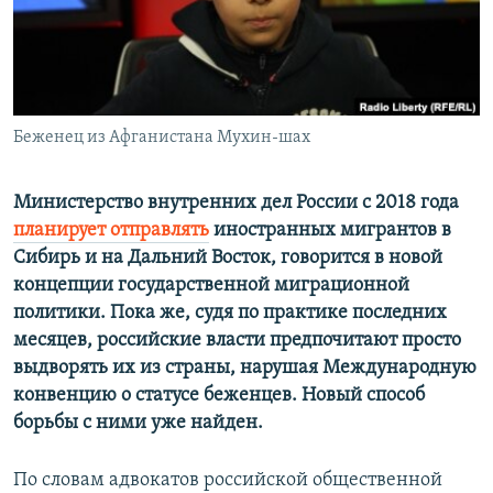
ПРИСОЕДИНЯЙТЕСЬ!
ПОБЕДИТЕЛЕЙ НЕ СУДЯТ?
КРЫМ.НЕПОКОРЕННЫЙ
ELIFBE
Беженец из Афганистана Мухин-шах
УКРАИНСКАЯ ПРОБЛЕМА КРЫМА
Все сайты RFE/RL
Министерство внутренних дел России с 2018 года
планирует отправлять
иностранных мигрантов в
Сибирь и на Дальний Восток, говорится в новой
концепции государственной миграционной
политики. Пока же, судя по практике последних
месяцев, российские власти предпочитают просто
выдворять их из страны, нарушая Международную
конвенцию о статусе беженцев. Новый способ
борьбы с ними уже найден.
По словам адвокатов российской общественной