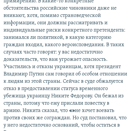
примирению. В какие-то конкретные
обстоятельства российские чиновники даже не
вникают, хотя, помимо страноведческой
информации, они должны рассматривать и
индивидуальные риски конкретного претендента:
занимался ли политикой, в какую категорию
граждан входил, какого вероисповедания. В таких
случаях часто говорят: у вас недостаточно
доказательств, что вам угрожает опасность.
Участились и отказы украинцам, хотя президент
Владимир Путин сам говорил об особом отношении
к людям из этой страны. Сейчас в суде обжалуется
отказ в предоставлении статуса временного
убежища украинцу Никите Федорову. Он бежал из
страны, потому что ему прислали повестку в
армию. Никита сказал, что
«»
не хочет воевать
против своих же сограждан. Но суд постановил, что
у него недостаточно оснований, чтобы остаться в