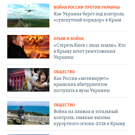
ВОЙНА РОССИИ ПРОТИВ УКРАИНЫ
Как Украина берет под контроль
«сухопутный коридор» в Крым
КРЫМ И ВОЙНА
«Стереть Киев с лица земли». Кто
в Крыму хочет уничтожения
Украины
ОБЩЕСТВО
Как Россия «мотивирует»
крымских абитуриентов
поступать в вузы Украины
ОБЩЕСТВО
Война на пляжах и тотальный
контроль: главные вызовы
курортного сезона-2026 в Крыму