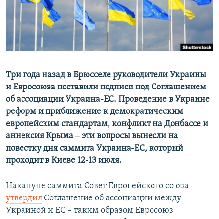
ПРИСОЕДИНЯЙТЕСЬ!
ПОБЕДИТЕЛЕЙ НЕ СУДЯТ?
КРЫМ.НЕПОКОРЕННЫЙ
ELIFBE
УКРАИНСКАЯ ПРОБЛЕМА КРЫМА
Все сайты RFE/RL
Три года назад в Брюсселе руководители Украины
и Евросоюза поставили подписи под Соглашением
об ассоциации Украина-ЕС. Проведение в Украине
реформ и приближение к демократическим
европейским стандартам, конфликт на Донбассе и
аннексия Крыма ‒ эти вопросы вынесли на
повестку дня саммита Украина-ЕС, который
проходит в Киеве 12-13 июля.
Накануне саммита Совет Европейского союза
утвердил
Соглашение об ассоциации между
Украиной и ЕС – таким образом Евросоюз