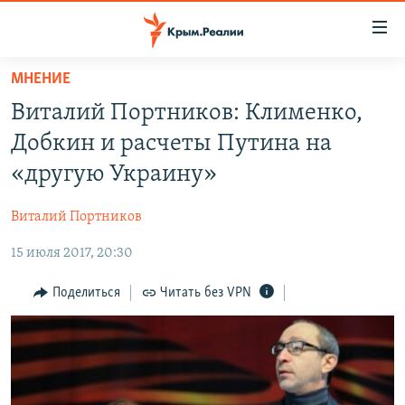
Доступность
ссылки
Вернуться
МНЕНИЕ
к
НОВОСТИ
Виталий Портников: Клименко,
основному
СПЕЦПРОЕКТЫ
содержанию
Добкин и расчеты Путина на
ВОДА
Вернутся
ГРУЗ 200
«другую Украину»
к
ИСТОРИЯ
КАРТА ВОЕННЫХ ОБЪЕКТОВ КРЫМА
главной
Виталий Портников
ЕЩЕ
11 ЛЕТ ОККУПАЦИИ КРЫМА. 11 ИСТОРИЙ СОПРОТИВЛЕНИЯ
навигации
Вернутся
15 июля 2017, 20:30
РАДІО СВОБОДА
ИНТЕРАКТИВ
к
КАК ОБОЙТИ БЛОКИРОВКУ
ИНФОГРАФИКА
Поделиться
Читать без VPN
поиску
ТЕЛЕПРОЕКТ КРЫМ.РЕАЛИИ
Українською
СОВЕТЫ ПРАВОЗАЩИТНИКОВ
Qırımtatar
ПРОПАВШИЕ БЕЗ ВЕСТИ