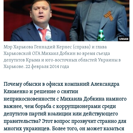
ПРИСОЕДИНЯЙТЕСЬ!
ПОБЕДИТЕЛЕЙ НЕ СУДЯТ?
КРЫМ.НЕПОКОРЕННЫЙ
ELIFBE
УКРАИНСКАЯ ПРОБЛЕМА КРЫМА
Все сайты RFE/RL
Мэр Харькова Геннадий Кернес (справа) и глава
Харьковской ОГА Михаил Добкин во время съезда
депутатов Крыма и юго-восточных областей Украины в
Харькове. 22 февраля 2014 года
Почему обыски в офисах компаний Александра
Клименко и решение о снятии
неприкосновенности с Михаила Добкина намного
важнее, чем борьба с коррупционерами среди
депутатов партий коалиции или действующего
правительства? Этот вопрос прозвучит странно для
многих украинцев. Более того, он может казаться