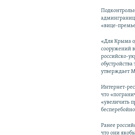
Подконтрольн
админгранице
«вице-премь
«Для Крыма о
сооружений в
российско-ук
обустройства
утверждает 
Интернет-рес
что «пограни
«увеличить п
бесперебойно
Ранее россий
что они якоб