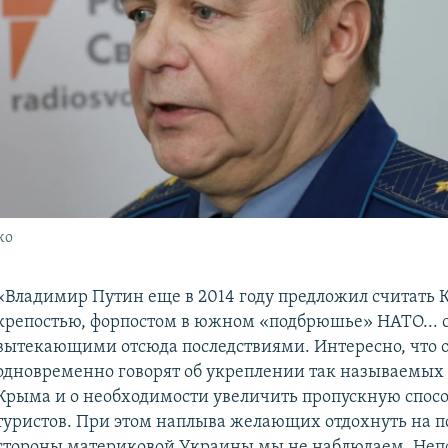
ко
«Владимир Путин еще в 2014 году предложил считать
крепостью, форпостом в южном «подбрюшье» НАТО... 
вытекающими отсюда последствиями. Интересно, что 
одновременно говорят об укреплении так называемых
Крыма и о необходимости увеличить пропускную спосо
туристов. При этом наплыва желающих отдохнуть на по
стороны материковой Украины мы не наблюдаем. Неп