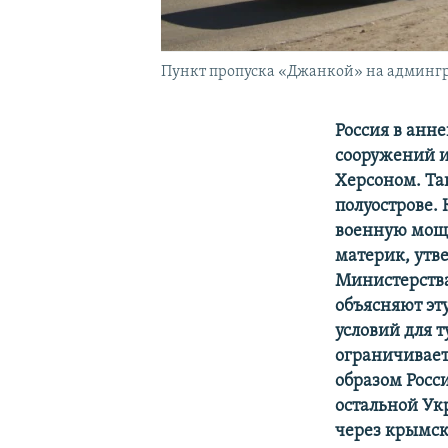
Пункт пропуска «Джанкой» на админгр
Россия в анн
сооружений и
Херсоном. Та
полуострове.
военную мощь
материк, утв
Министерства
объясняют эт
условий для 
ограничивает
образом Росс
остальной Ук
через крымс