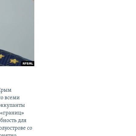
 Крым
со всеми
оккупанты
 «границ»
бность для
луострове со
онятно,