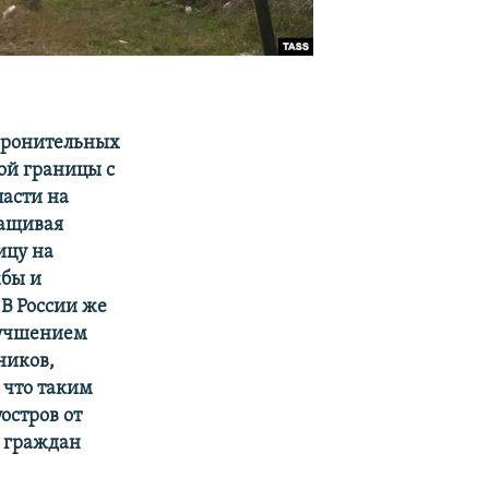
оронительных
ой границы с
ласти на
ращивая
ицу на
жбы и
В России же
лучшением
ников,
 что таким
остров от
е граждан