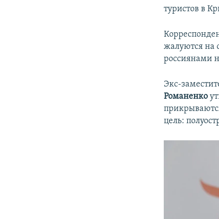
туристов в К
Корреспонде
жалуются на 
россиянами н
Экс-заместит
Романенко
ут
прикрываются
цель: полуост