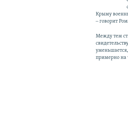
Крыму военны
‒ говорит Ро
Между тем ст
свидетельств
уменьшается,
примерно на 