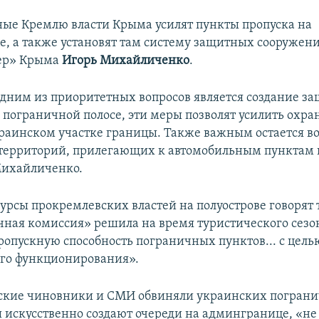
ые Кремлю власти Крыма усилят пункты пропуска на
, а также установят там систему защитных сооружени
ер» Крыма
Игорь Михайличенко
.
дним из приоритетных вопросов является создание з
 пограничной полосе, эти меры позволят усилить охра
раинском участке границы. Также важным остается в
 территорий, прилегающих к автомобильным пунктам п
Михайличенко.
урсы прокремлевских властей на полуострове говорят 
чная комиссия» решила на время туристического сезо
ропускную способность пограничных пунктов... с цель
го функционирования».
ские чиновники и СМИ обвиняли украинских пограни
ы искусственно создают очереди на админгранице, «не