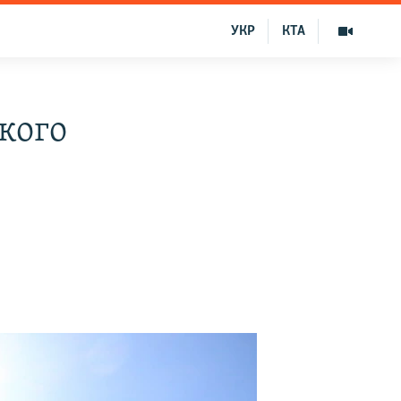
УКР
КТА
кого