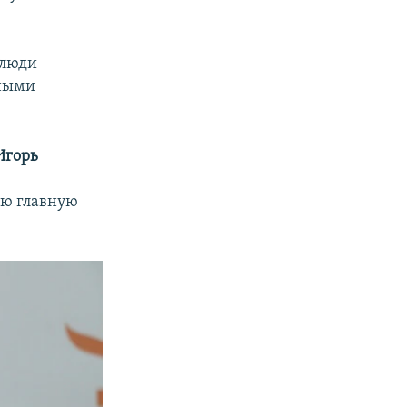
 люди
нными
Игорь
ою главную