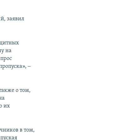
й, заявил
ащитных
ну на
опрос
ропуска», ‒
также о том,
на
ю их
чников в том,
 пуская