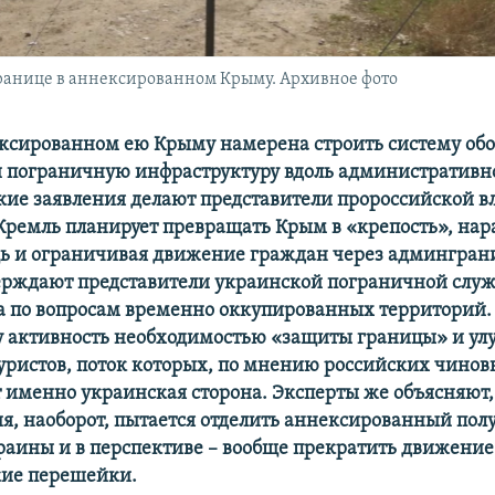
анице в аннексированном Крыму. Архивное фото
ексированном ею Крыму намерена строить систему об
 пограничную инфраструктуру вдоль административн
кие заявления делают представители пророссийской в
 Кремль планирует превращать Крым в «крепость», на
 и ограничивая движение граждан через админгран
ерждают представители украинской пограничной слу
 по вопросам временно оккупированных территорий. 
у активность необходимостью «защиты границы» и у
туристов, поток которых, по мнению российских чинов
 именно украинская сторона. Эксперты же объясняют,
ия, наоборот, пытается отделить аннексированный полу
раины и в перспективе – вообще прекратить движени
кие перешейки.