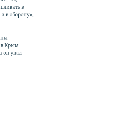
апливать в
а в оборону»,
ины
ы в Крым
 он упал