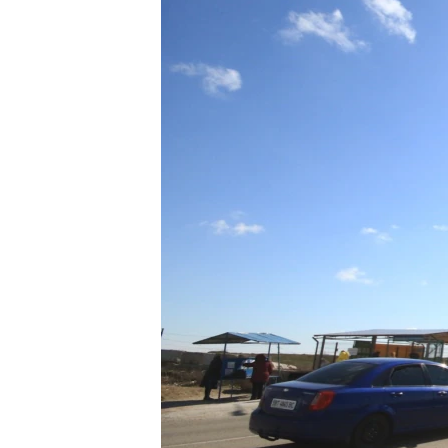
ПОБЕДИТЕЛЕЙ НЕ СУДЯТ?
КРЫМ.НЕПОКОРЕННЫЙ
ELIFBE
УКРАИНСКАЯ ПРОБЛЕМА КРЫМА