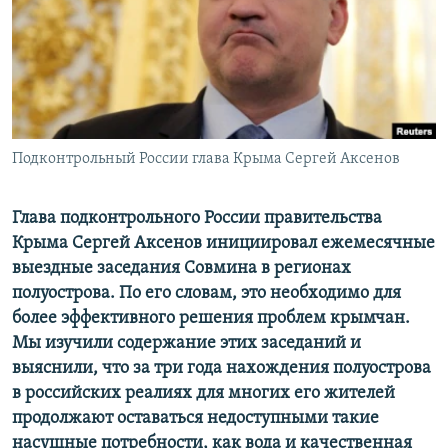
ПРИСОЕДИНЯЙТЕСЬ!
ПОБЕДИТЕЛЕЙ НЕ СУДЯТ?
КРЫМ.НЕПОКОРЕННЫЙ
ELIFBE
УКРАИНСКАЯ ПРОБЛЕМА КРЫМА
Все сайты RFE/RL
Подконтрольный России глава Крыма Сергей Аксенов
Глава подконтрольного России правительства
Крыма Сергей Аксенов инициировал ежемесячные
выездные заседания Совмина в регионах
полуострова. По его словам, это необходимо для
более эффективного решения проблем крымчан.
Мы изучили содержание этих заседаний и
выяснили, что за три года нахождения полуострова
в российских реалиях для многих его жителей
продолжают оставаться недоступными такие
насущные потребности, как вода и качественная