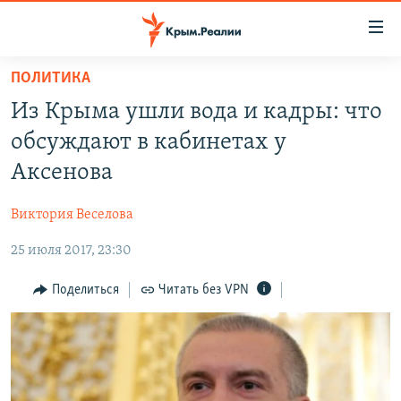
Доступность
ссылки
Вернуться
ПОЛИТИКА
к
НОВОСТИ
Из Крыма ушли вода и кадры: что
основному
СПЕЦПРОЕКТЫ
содержанию
обсуждают в кабинетах у
ВОДА
Вернутся
ГРУЗ 200
Аксенова
к
ИСТОРИЯ
КАРТА ВОЕННЫХ ОБЪЕКТОВ КРЫМА
главной
Виктория Веселова
ЕЩЕ
11 ЛЕТ ОККУПАЦИИ КРЫМА. 11 ИСТОРИЙ СОПРОТИВЛЕНИЯ
навигации
Вернутся
25 июля 2017, 23:30
РАДІО СВОБОДА
ИНТЕРАКТИВ
к
КАК ОБОЙТИ БЛОКИРОВКУ
ИНФОГРАФИКА
Поделиться
Читать без VPN
поиску
ТЕЛЕПРОЕКТ КРЫМ.РЕАЛИИ
Українською
СОВЕТЫ ПРАВОЗАЩИТНИКОВ
Qırımtatar
ПРОПАВШИЕ БЕЗ ВЕСТИ