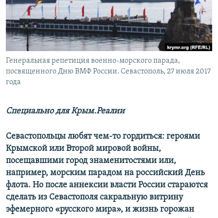
ПРИСОЕДИНЯЙТЕСЬ!
ПОБЕДИТЕЛЕЙ НЕ СУДЯТ?
КРЫМ.НЕПОКОРЕННЫЙ
ELIFBE
Генеральная репетиция военно-морского парада,
УКРАИНСКАЯ ПРОБЛЕМА КРЫМА
посвященного Дню ВМФ России. Севастополь, 27 июля 2017
Все сайты RFE/RL
года
Специально для Крым.Реалии
Севастопольцы любят чем-то гордиться: героями
Крымской или Второй мировой войны,
посещавшими город знаменитостями или,
например, морским парадом на российский День
флота. Но после аннексии власти России стараются
сделать из Севастополя сакральную витрину
эфемерного «​русского мира»,​ и жизнь горожан