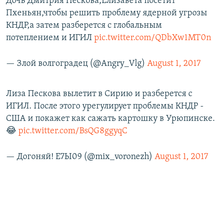
Дочь Дмитрия Пескова,Елизавета посетит
Пхеньян,чтобы решить проблему ядерной угрозы
КНДР,а затем разберется с глобальным
потеплением и ИГИЛ
pic.twitter.com/QDbXw1MT0n
— Злой волгоградец (@Angry_Vlg)
August 1, 2017
Лиза Пескова вылетит в Сирию и разберется с
ИГИЛ. После этого урегулирует проблемы КНДР -
США и покажет как сажать картошку в Урюпинске.
😂
pic.twitter.com/BsQG8ggyqC
— Догоняй! Е7Ы09 (@mix_voronezh)
August 1, 2017