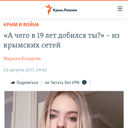
Доступность
ссылки
Вернуться
КРЫМ И ВОЙНА
к
НОВОСТИ
«А чего в 19 лет добился ты?» – из
основному
СПЕЦПРОЕКТЫ
содержанию
крымских сетей
ВОДА
Вернутся
ГРУЗ 200
к
Марина Козырева
ИСТОРИЯ
КАРТА ВОЕННЫХ ОБЪЕКТОВ КРЫМА
главной
02 августа 2017, 09:40
ЕЩЕ
11 ЛЕТ ОККУПАЦИИ КРЫМА. 11 ИСТОРИЙ СОПРОТИВЛЕНИЯ
навигации
Вернутся
РАДІО СВОБОДА
ИНТЕРАКТИВ
Поделиться
Читать без VPN
к
КАК ОБОЙТИ БЛОКИРОВКУ
ИНФОГРАФИКА
поиску
ТЕЛЕПРОЕКТ КРЫМ.РЕАЛИИ
Українською
СОВЕТЫ ПРАВОЗАЩИТНИКОВ
Qırımtatar
ПРОПАВШИЕ БЕЗ ВЕСТИ