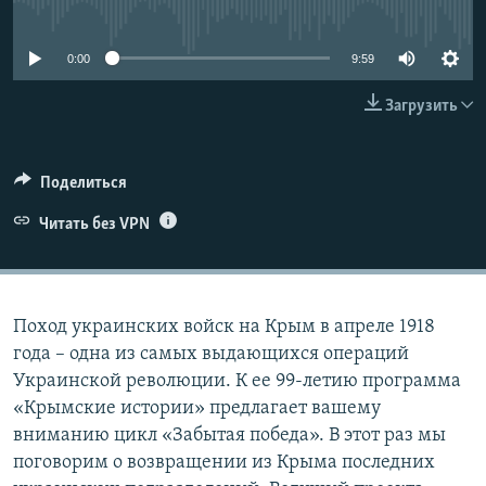
No media source currently available
ПРИСОЕДИНЯЙТЕСЬ!
ПОБЕДИТЕЛЕЙ НЕ СУДЯТ?
КРЫМ.НЕПОКОРЕННЫЙ
0:00
9:59
ELIFBE
Загрузить
УКРАИНСКАЯ ПРОБЛЕМА КРЫМА
Все сайты RFE/RL
Поделиться
Читать без VPN
Поход украинских войск на Крым в апреле 1918
года – одна из самых выдающихся операций
Украинской революции. К ее 99-летию программа
«Крымские истории» предлагает вашему
вниманию цикл «Забытая победа». В этот раз мы
поговорим о возвращении из Крыма последних