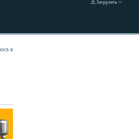
Загрузить
EMBED
лось к