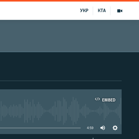
УКР
КТА
EMBED
able
4:59