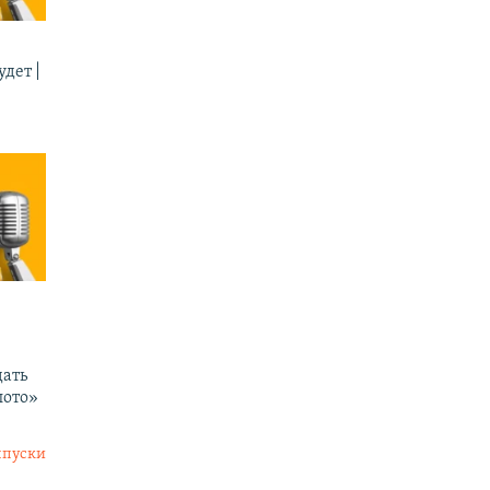
дет |
ать
лото»
ыпуски