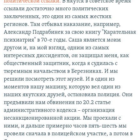
политической ссылки.
В Якутск в советское время
ссылали достаточно много политических
заключенных, это один из самых жестких
регионов. Там отбывал наказание, например,
Александр Подрабинек за свою книгу "Карательная
психиатрия" в 70-е годы. Саша является моим
другом и, на мой взгляд, одним из самых
интересных диссидентов, он защищал меня, как
общественный защитник, когда я судилась с
тюремным начальством в Березниках. И мы
решили посмотреть этот музей. И в один из
моментов нашу машину, которую вел один из
наших якутских друзей, остановила полиция. Они
предъявили нам обвинения по 20.2 статье
административного кодекса – организация
несанкционированной акции. Мы проехали с
ними, и дальше примерно часов пять-шесть мы
провели сначала в полицейском участке, а потом в