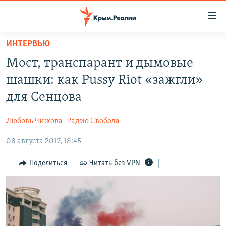
Доступность
ссылки
Вернуться
ИНТЕРВЬЮ
к
НОВОСТИ
Мост, транспарант и дымовые
основному
СПЕЦПРОЕКТЫ
содержанию
шашки: как Pussy Riot «зажгли»
ВОДА
Вернутся
ГРУЗ 200
для Сенцова
к
ИСТОРИЯ
КАРТА ВОЕННЫХ ОБЪЕКТОВ КРЫМА
главной
Любовь Чижова
Радио Свобода
ЕЩЕ
11 ЛЕТ ОККУПАЦИИ КРЫМА. 11 ИСТОРИЙ СОПРОТИВЛЕНИЯ
навигации
Вернутся
08 августа 2017, 18:45
РАДІО СВОБОДА
ИНТЕРАКТИВ
к
КАК ОБОЙТИ БЛОКИРОВКУ
ИНФОГРАФИКА
Поделиться
Читать без VPN
поиску
ТЕЛЕПРОЕКТ КРЫМ.РЕАЛИИ
Українською
СОВЕТЫ ПРАВОЗАЩИТНИКОВ
Qırımtatar
ПРОПАВШИЕ БЕЗ ВЕСТИ