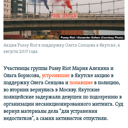
ПРИСОЕДИНЯЙТЕСЬ!
ПОБЕДИТЕЛЕЙ НЕ СУДЯТ?
КРЫМ.НЕПОКОРЕННЫЙ
ELIFBE
УКРАИНСКАЯ ПРОБЛЕМА КРЫМА
Все сайты RFE/RL
Акция Pussy Riot в поддержку Олега Сенцова в Якутске, 6
августа 2017 года
Участницы группы Pussy Riot Мария Алехина и
Ольга Борисова,
устроившие
в Якутске акцию в
поддержку Олега Сенцова и
попавшие
в полицию,
во вторник вернулись в Москву. Якутские
полицейские задержали девушек по подозрению в
организации несанкционированного митинга. Суд
вернул материалы дела "для устранения
недостатков", а самих активисток отпустили.