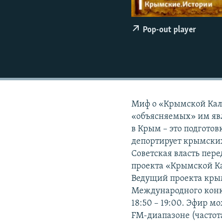
ПОБЕДИТЕЛЕЙ НЕ СУДЯТ?
КРЫМ.НЕПОКОРЕННЫЙ
Pop-out player
ELIFBE
УКРАИНСКАЯ ПРОБЛЕМА КРЫМА
Миф о «Крымской Кал
«объясняемых» им явл
в Крым – это подгото
депортирует крымских
Советская власть пере
проекта «Крымской Ка
Ведущий проекта крым
Международного конку
18:50 – 19:00. Эфир м
FM-диапазоне (частота