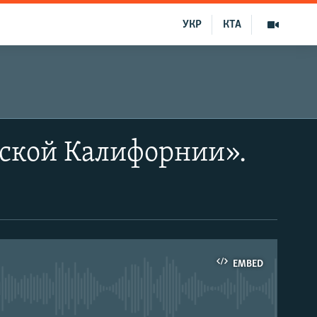
УКР
КТА
ской Калифорнии».
EMBED
able