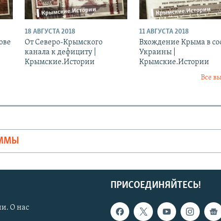
18 АВГУСТА 2018
11 АВГУСТА 2018
ове
От Северо-Крымского
Вхождение Крыма в со
канала к дефициту |
Украины |
Крымские.Истории
Крымские.Истории
Все в
Ы
АММЫ
ПРИСОЕДИНЯЙТЕСЬ!
и. О нас