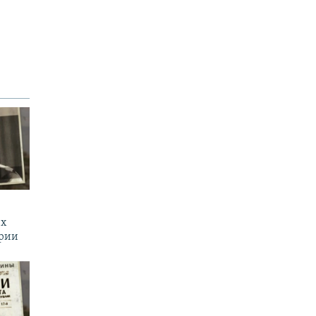
их
ории