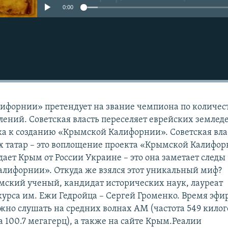
0:00
ифорнии» претендует на звание чемпиона по количес
ений. Советская власть переселяет еврейских землед
вка к созданию «Крымской Калифорнии». Советская вла
 татар – это воплощение проекта «Крымской Калифор
дает Крым от России Украине – это она заметает следы
лифорнии». Откуда же взялся этот уникальный миф?
ский ученый, кандидат исторических наук, лауреат
рса им. Ежи Гедройца – Сергей Громенко. Время эфи
ожно слушать на средних волнах AM (частота 549 килог
 100.7 мегагерц), а также на сайте Крым.Реалии