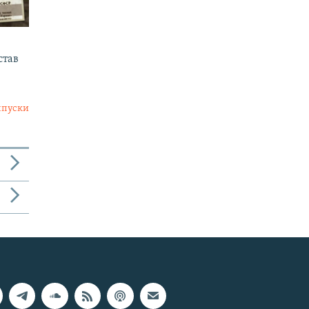
став
ыпуски