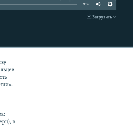
9:59
Загрузить
EMBED
тву
ельцев
сть
нии».
ра:
ерц), в