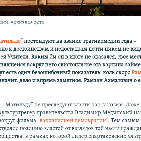
сии. Архивное фото
Матильде”
претендуют на звание трагикомедии года –
ьно к достоинствам и недостаткам почти никем не вид
я Учителя. Каким бы он в итоге не оказался, свое мес
нявшейся вокруг него свистопляске эта картина займе
Тут есть один безошибочный показатель: коль скоро
Рам
значит, дело и впрямь заметное. Рамзан Ахматович о 
1. “Матильду” не преследуют власти как таковые. Даже
культуртрегер правительства Владимир Мединский на
вокруг фильма
“вакханалией демократии”
. Тем самым
отделил позицию властей от взглядов той части гражда
общества, в рамках которой лидер спартаковских ультр