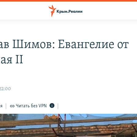
ав Шимов: Евангелие от
ая II
 22:00
ся
Читать без VPN