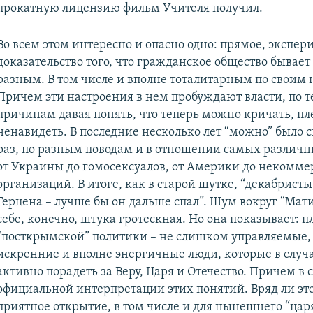
прокатную лицензию фильм Учителя получил.
Во всем этом интересно и опасно одно: прямое, экспе
доказательство того, что гражданское общество бывает
разным. В том числе и вполне тоталитарным по своим
Причем эти настроения в нем пробуждают власти, по 
причинам давая понять, что теперь можно кричать, пл
ненавидеть. В последние несколько лет “можно” было с
раз, по разным поводам и в отношении самых различн
от Украины до гомосексуалов, от Америки до некомме
организаций. В итоге, как в старой шутке, “декабрист
Герцена – лучше бы он дальше спал”. Шум вокруг “Мат
себе, конечно, штука гротескная. Но она показывает: п
“посткрымской” политики – не слишком управляемые, 
искренние и вполне энергичные люди, которые в случа
активно порадеть за Веру, Царя и Отечество. Причем в с
официальной интерпретации этих понятий. Вряд ли эт
приятное открытие, в том числе и для нынешнего “царя