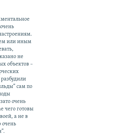
риментальное
 очень
 настроениям.
тем или иным
евать,
казано не
ых объектов –
рческих
ы разбудили
ильды” сам по
лоды
зато очень
е чего готовы
воей, а не в
о очень
”.