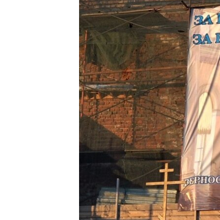
ПОБЕДИТЕЛЕЙ НЕ СУДЯТ?
КРЫМ.НЕПОКОРЕННЫЙ
ELIFBE
УКРАИНСКАЯ ПРОБЛЕМА КРЫМА