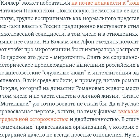
“Киллер” может побрататься
на почве ненависти к “к
Натальей Поклонской. Поклонскую, несмотря на ее де
статус, трудно воспринимать как нормального представ
все-таки власть в России традиционно выступает в сти
тяжеловесной солидности, в том числе и в отношениях 
выше нее самой. На Валаам или Афон съездить помолить
вот чтобы про мироточащий бюст императора распростр
Не царское это дело – мироточить. Опять же социально
историческое происхождение нынешних российских в
позднесоветские “служилые люди” и интеллигенция эд
эшелона. В той среде любили, к примеру, читать рома
Пикуля, который на династии Романовых живого места
в том числе и по части сплетен о личной жизни. Читат
“Матильдой” уж точно воевать не стали бы. Да и Русска
православная церковь, кстати, на тему фильма
высказы
предельной осторожностью
и двойственностью. В отли
"самочинных" православных организаций, у которых с
иерархией далеко не всегда простые отношения. Ну и 