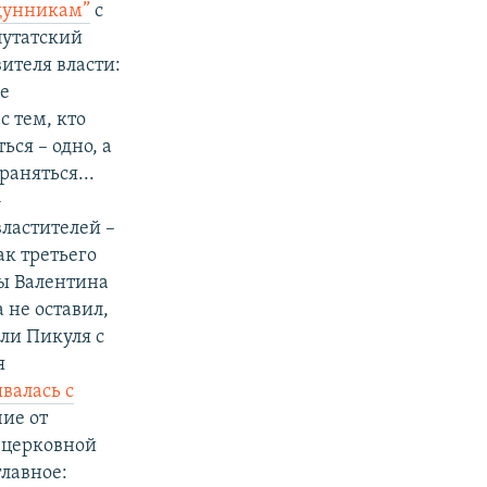
ощунникам”
с
путатский
ителя власти:
ле
с тем, кто
ся – одно, а
аняться...
-
ластителей –
ак третьего
ны Валентина
 не оставил,
ели Пикуля с
я
валась с
чие от
 церковной
главное: