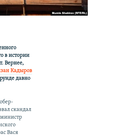
енного
то в истории
т. Вернее,
зан Кадыров
ерунде давно
 обер-
звал скандал
 министр
нского
ас Вася