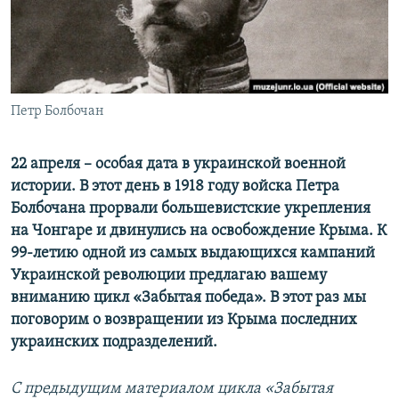
ПРИСОЕДИНЯЙТЕСЬ!
ПОБЕДИТЕЛЕЙ НЕ СУДЯТ?
КРЫМ.НЕПОКОРЕННЫЙ
ELIFBE
Петр Болбочан
УКРАИНСКАЯ ПРОБЛЕМА КРЫМА
Все сайты RFE/RL
22 апреля – особая дата в украинской военной
истории. В этот день в 1918 году войска Петра
Болбочана прорвали большевистские укрепления
на Чонгаре и двинулись на освобождение Крыма. К
99-летию одной из самых выдающихся кампаний
Украинской революции предлагаю вашему
вниманию цикл «Забытая победа». В этот раз мы
поговорим о возвращении из Крыма последних
украинских подразделений.
С предыдущим материалом цикла «Забытая