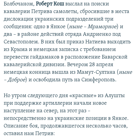
Болбочаном,
Роберт Кош
выслал на поиски
кавалерии Петрива самолеты, сбросившие в места
дислокации украинских подразделений три
сообщения: одно в Янкое (
ныне – Мраморное
) и
два – в районе действий отряда Андриенко под
Севастополем. В них был приказ Натиева выходить
из Крыма и немецкая записка с требованием
перевести гайдамаков в расположение Баварской
кавалерийской дивизии. Вечером 28 апреля
немецкая конница вышла из Мамут-Султана (
ныне
– Доброе
) и освободила путь на Симферополь.
Но утром следующего дня «красные» из Алушты
при поддержке артиллерии начали новое
наступление на север, на этот раз –
непосредственно на украинские позиции в Янкое.
Описание боя, продолжавшегося несколько часов,
оставил нам Петрив: