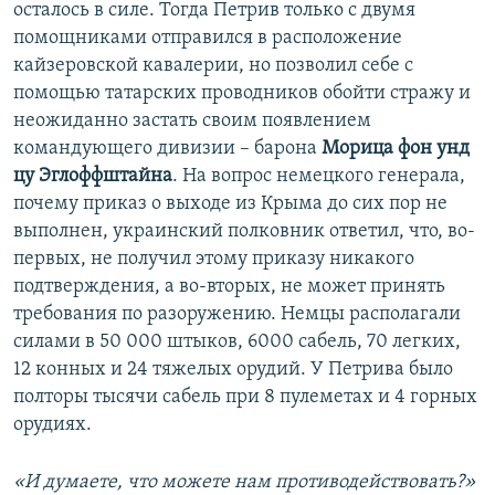
осталось в силе. Тогда Петрив только с двумя
помощниками отправился в расположение
кайзеровской кавалерии, но позволил себе с
помощью татарских проводников обойти стражу и
неожиданно застать своим появлением
командующего дивизии – барона
Морица фон унд
цу Эглоффштайна
. На вопрос немецкого генерала,
почему приказ о выходе из Крыма до сих пор не
выполнен, украинский полковник ответил, что, во-
первых, не получил этому приказу никакого
подтверждения, а во-вторых, не может принять
требования по разоружению. Немцы располагали
силами в 50 000 штыков, 6000 сабель, 70 легких,
12 конных и 24 тяжелых орудий. У Петрива было
полторы тысячи сабель при 8 пулеметах и 4 горных
орудиях.
«И думаете, что можете нам противодействовать?»