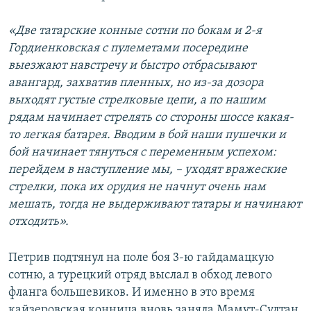
«Две татарские конные сотни по бокам и 2-я
Гордиенковская с пулеметами посередине
выезжают навстречу и быстро отбрасывают
авангард, захватив пленных, но из-за дозора
выходят густые стрелковые цепи, а по нашим
рядам начинает стрелять со стороны шоссе какая-
то легкая батарея. Вводим в бой наши пушечки и
бой начинает тянуться с переменным успехом:
перейдем в наступление мы, – уходят вражеские
стрелки, пока их орудия не начнут очень нам
мешать, тогда не выдерживают татары и начинают
отходить».
Петрив подтянул на поле боя 3-ю гайдамацкую
сотню, а турецкий отряд выслал в обход левого
фланга большевиков. И именно в это время
кайзеровская конница вновь заняла Мамут-Султан