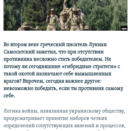
ПРИСОЕДИНЯЙТЕСЬ!
ПОБЕДИТЕЛЕЙ НЕ СУДЯТ?
КРЫМ.НЕПОКОРЕННЫЙ
ELIFBE
УКРАИНСКАЯ ПРОБЛЕМА КРЫМА
Все сайты RFE/RL
Во втором веке греческий писатель Лукиан
Самосатский заметил, что при отсутствии
противника несложно стать победителем. Не
потому ли сегодняшние «гибридные стратеги» с
такой охотой назначают себе вымышленных
врагов? Впрочем, сегодня важнее другое:
невозможно победить, если ты противник самому
себе.
Логика войны, навязанная украинскому обществу,
предусматривает принятие наборов четких
определений сопутствующих явлений и процессов,