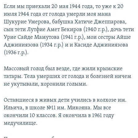
Если мы приехали 20 мая 1944 года, то уже к 20
июля 1944 года от голода умерли моя мама
Шукурие Умерова, бабушка Хатиче Джеппарова,
сын тети Лутфие Амет Бекиров (1940 г.р.), дочь тети
Урие Сайде Мамутова (1941 г.р.), мои сестры Айше
Аджиниязова (1934 г.р.) и и Касиде Аджиниязова
(1936 г.р.).
Массовый голод был везде, где жили крымские
татары. Тела умерших от голода и болезней ничем
не укутывали, хоронили голыми.
Оставшиеся в живых дети учились в колхозе им.
Ильича, в школе №11 им. Микояна. Мы все
окончили 10 классов. Я окончила в 1961 году
медучилище.