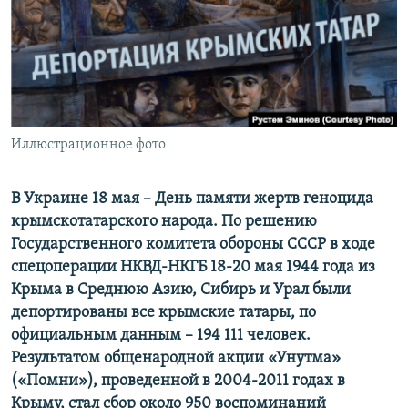
ПРИСОЕДИНЯЙТЕСЬ!
ПОБЕДИТЕЛЕЙ НЕ СУДЯТ?
КРЫМ.НЕПОКОРЕННЫЙ
ELIFBE
УКРАИНСКАЯ ПРОБЛЕМА КРЫМА
Все сайты RFE/RL
Иллюстрационное фото
В Украине 18 мая – День памяти жертв геноцида
крымскотатарского народа. По решению
Государственного комитета обороны СССР в ходе
спецоперации НКВД-НКГБ 18-20 мая 1944 года из
Крыма в Среднюю Азию, Сибирь и Урал были
депортированы все крымские татары, по
официальным данным – 194 111 человек.
Результатом общенародной акции «Унутма»
(«Помни»), проведенной в 2004-2011 годах в
Крыму, стал сбор около 950 воспоминаний