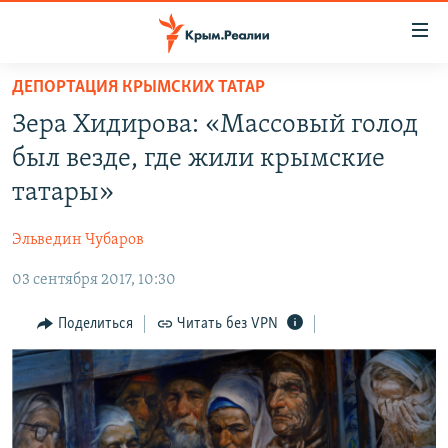
Доступность
ссылки
Вернуться
ДЕПОРТАЦИЯ КРЫМСКИХ ТАТАР
к
НОВОСТИ
Зера Хидирова: «Массовый голод
основному
СПЕЦПРОЕКТЫ
содержанию
был везде, где жили крымские
ВОДА
Вернутся
ГРУЗ 200
татары»
к
ИСТОРИЯ
КАРТА ВОЕННЫХ ОБЪЕКТОВ КРЫМА
главной
Эльведин Чубаров
ЕЩЕ
11 ЛЕТ ОККУПАЦИИ КРЫМА. 11 ИСТОРИЙ СОПРОТИВЛЕНИЯ
навигации
Вернутся
03 сентября 2017, 10:30
РАДІО СВОБОДА
ИНТЕРАКТИВ
к
КАК ОБОЙТИ БЛОКИРОВКУ
ИНФОГРАФИКА
Поделиться
Читать без VPN
поиску
ТЕЛЕПРОЕКТ КРЫМ.РЕАЛИИ
Українською
СОВЕТЫ ПРАВОЗАЩИТНИКОВ
Qırımtatar
ПРОПАВШИЕ БЕЗ ВЕСТИ