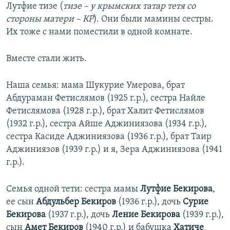
Лутфие
тизе (
тизе – у крымских татар тетя со
стороны матери – КР
). Они были мамины сестры.
Их тоже с нами поместили в одной комнате.
Вместе стали жить.
Наша семья: мама Шукурие Умерова, брат
Абдураман Фетислямов (1925 г.р.), сестра Найле
Фетислямова (1928 г.р.), брат Халит Фетислямов
(1932 г.р.), сестра Айше Аджиниязова (1934 г.р.),
сестра Касиде Аджиниязова (1936 г.р.), брат Таир
Аджиниязов (1939 г.р.) и я, Зера Аджиниязова (1941
г.р.).
Семья одной тети: сестра мамы
Лутфие Бекирова
,
ее сын
Абдульбер Бекиров
(1936 г.р.), дочь
Сурие
Бекирова
(1937 г.р.), дочь
Ление Бекирова
(1939 г.р.),
сын
Амет Бекиров
(1940 г.р.) и бабушка
Хатиче