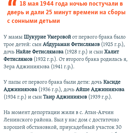
18 мая 1944 года ночью постучали в
дверь и дали 25 минут времени на сборы
с сонными детьми
У мамы
Шукурие Умеровой
от первого брака было
трое детей: сын
Абдураман Фетислямов
(1925 г.р.),
дочь
Найле Фетислямова
(1928 г.р.) и сын
Халит
Фетислямов
(1932 г.р.). От второго брака родилась я,
Зера Аджиниязова (1941 г.р.).
У папы от первого брака были дети: дочь
Касиде
Аджиниязова
(1936 г.р.), дочь
Айше Аджиниязова
(1934 г.р.) и сын
Таир Аджиниязов
(1939 г.р.).
На момент депортации жили в с. Атан-Алчин
Ленинского района. Был у нас дом с достаточно
хорошей обстановкой, приусадебный участок 30