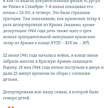
Я как-то видела документальный фильм «Сургун
ве Улим» в Стамбуле: 7-й канал показывал его
ночью с 23:00, в четверг. Это была страшная
трагедия. Там показывали, как крымских татар 4
раза депортировали из Крыма
(видимо, кроме
депортации 1944 года речь также идет о трех
волнах принудительной эмиграции крымских
татар из Крыма в конце
XVIII
–
XIX
вв. – КР
).
22 июня 1941 года началась война, в конце июня
забрали многих в Красную Армию защищать
Родину. 18 мая 1944 года ночью постучали в дверь и
дали 25 минут времени на сборы с сонными
детьми.
Депортировали всю нашу семью, в которой было
семеро детей.