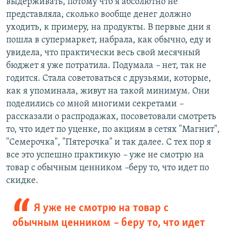
выдерживать, потому что я абсолютно не
представляла, сколько вообще денег должно
уходить, к примеру, на продукты. В первые дни я
пошла в супермаркет, набрала, как обычно, еду и
увидела, что практически весь свой месячный
бюджет я уже потратила. Подумала
–
нет, так не
годится. Стала советоваться с друзьями, которые,
как я упоминала, живут на такой минимум. Они
поделились со мной многими секретами
–
рассказали о распродажах, посоветовали смотреть
то, что идет по уценке, по акциям в сетях "Магнит",
"Семерочка", "Пятерочка" и так далее. С тех пор я
все это успешно практикую
–
уже не смотрю на
товар с обычным ценником
–
беру то, что идет по
скидке.
Я уже не смотрю на товар с
обычным ценником
–
беру то, что идет