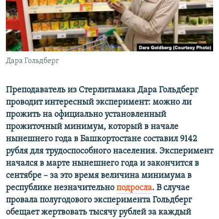
ПРИСОЕДИНЯЙТЕСЬ!
ПОБЕДИТЕЛЕЙ НЕ СУДЯТ?
КРЫМ.НЕПОКОРЕННЫЙ
ELIFBE
Дара Гольдберг
УКРАИНСКАЯ ПРОБЛЕМА КРЫМА
Все сайты RFE/RL
Преподаватель из Стерлитамака Дара Гольдберг
проводит интересный эксперимент: можно ли
прожить на официально установленный
прожиточный минимум, который в начале
нынешнего года в Башкортостане составил 9142
рубля для трудоспособного населения. Эксперимент
начался в марте нынешнего года и закончится в
сентябре – за это время величина минимума в
республике незначительно
подросла
. В случае
провала полугодового эксперимента Гольдберг
обещает жертвовать тысячу рублей за каждый