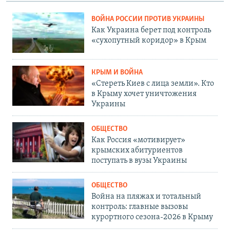
ВОЙНА РОССИИ ПРОТИВ УКРАИНЫ
Как Украина берет под контроль
«сухопутный коридор» в Крым
КРЫМ И ВОЙНА
«Стереть Киев с лица земли». Кто
в Крыму хочет уничтожения
Украины
ОБЩЕСТВО
Как Россия «мотивирует»
крымских абитуриентов
поступать в вузы Украины
ОБЩЕСТВО
Война на пляжах и тотальный
контроль: главные вызовы
курортного сезона-2026 в Крыму