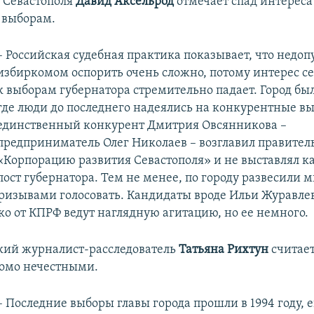
 Севастополя
Давид Аксельрод
отмечает спад интереса
 выборам.
– Российская судебная практика показывает, что недоп
избиркомом оспорить очень сложно, потому интерес с
к выборам губернатора стремительно падает. Город бы
где люди до последнего надеялись на конкурентные вы
единственный конкурент Дмитрия Овсянникова –
предприниматель Олег Николаев – возглавил правите
«Корпорацию развития Севастополя» и не выставлял к
пост губернатора. Тем не менее, по городу развесили 
призывами голосовать. Кандидаты вроде Ильи Журавле
о от КПРФ ведут наглядную агитацию, но ее немного.
кий журналист-расследователь
Татьяна Рихтун
считает
омо нечестными.
– Последние выборы главы города прошли в 1994 году, 