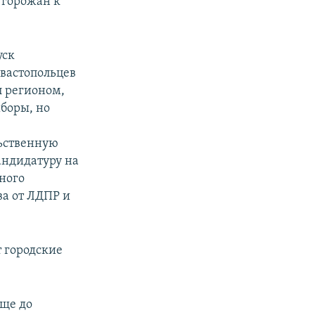
 горожан к
уск
евастопольцев
л регионом,
боры, но
льственную
андидатуру на
много
ва от ЛДПР и
 городские
еще до