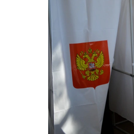
ПОБЕДИТЕЛЕЙ НЕ СУДЯТ?
КРЫМ.НЕПОКОРЕННЫЙ
ELIFBE
УКРАИНСКАЯ ПРОБЛЕМА КРЫМА