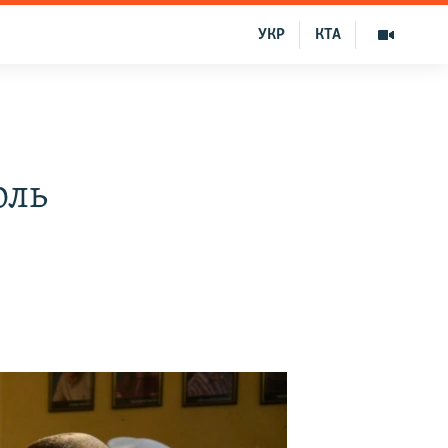
УКР
КТА
оль