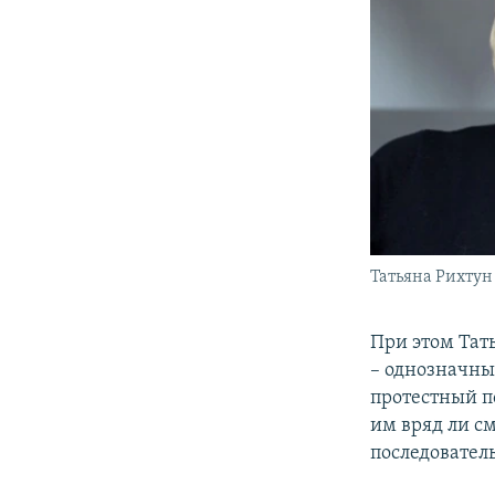
Татьяна Рихтун
При этом Тат
– однозначны
протестный по
им вряд ли с
последовател