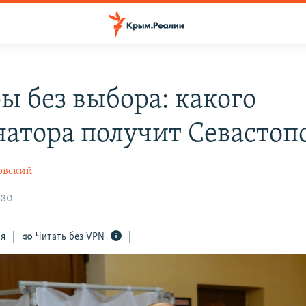
ы без выбора: какого
натора получит Севастоп
овский
:30
ся
Читать без VPN