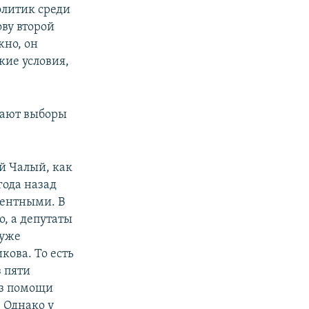
олитик среди
ву второй
жно, он
кие условия,
гают выборы
ей Чалый, как
года назад
рентными. В
, а депутаты
 уже
кова. То есть
з пяти
ез помощи
 Однако у