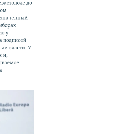
вастополе до
ром
назначенный
выборах
ло у
ра подписей
ии власти. У
 и,
зываемое
а