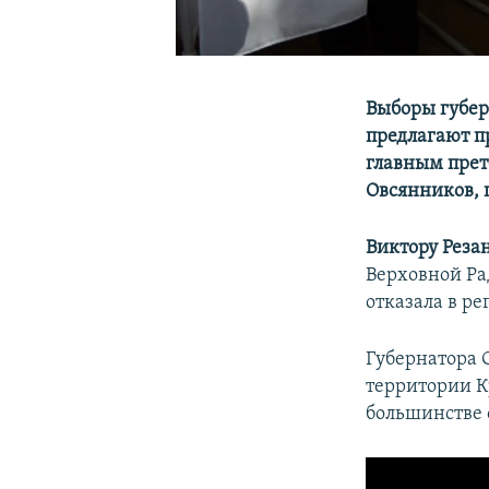
Выборы губерн
предлагают п
главным прет
Овсянников, 
Виктору Реза
Верховной Р
отказала в ре
Губернатора 
территории К
большинстве 