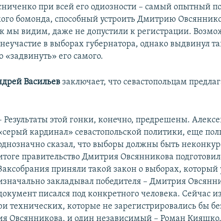
сниченко при всей его одиозности – самый опытный п
кого бомонда, способный устроить Дмитрию Овсяннико
как мы видим, даже не допустили к регистрации. Возмо
 неучастие в выборах губернатора, однако выдвинул та
о «задвинуть» его самого.
дрей Васильев
заключает, что севастопольцам предла
– Результаты этой гонки, конечно, предрешены. Алекс
«серый кардинал» севастопольской политики, еще пол
однозначно сказал, что выборы должны быть неконку
итоге правительство Дмитрия Овсянникова подготовило
Заксобрания приняли такой закон о выборах, который
изначально закладывал победителя – Дмитрия Овсянни
документ писался под конкретного человека. Сейчас и
ри технических, которые не зарегистрировались бы б
я Овсянникова, и один независимый – Роман Кияшко.