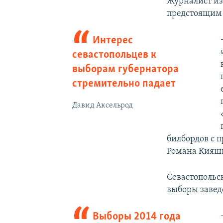
Журналист из
предстоящим
Интерес
севастопольцев к
выборам губернатора
стремительно падает
Давид Аксельрод
билбордов с 
Романа Кияшк
Севастопольс
выборы завед
Выборы 2014 года