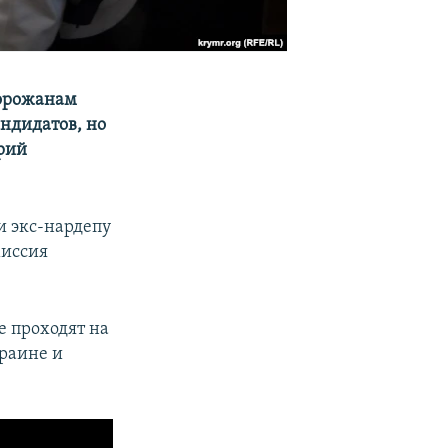
Горожанам
андидатов, но
рий
и экс-нардепу
миссия
е проходят на
краине и