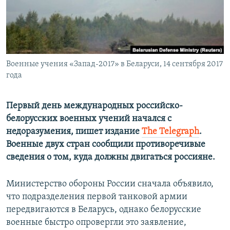
ПРИСОЕДИНЯЙТЕСЬ!
ПОБЕДИТЕЛЕЙ НЕ СУДЯТ?
КРЫМ.НЕПОКОРЕННЫЙ
ELIFBE
Военные учения «Запад-2017» в Беларуси, 14 сентября 2017
УКРАИНСКАЯ ПРОБЛЕМА КРЫМА
года
Все сайты RFE/RL
Первый день международных российско-
белорусских военных учений начался с
недоразумения, пишет издание
The Telegraph
.
Военные двух стран сообщили противоречивые
сведения о том, куда должны двигаться россияне.
Министерство обороны России сначала объявило,
что подразделения первой танковой армии
передвигаются в Беларусь, однако белорусские
военные быстро опровергли это заявление,