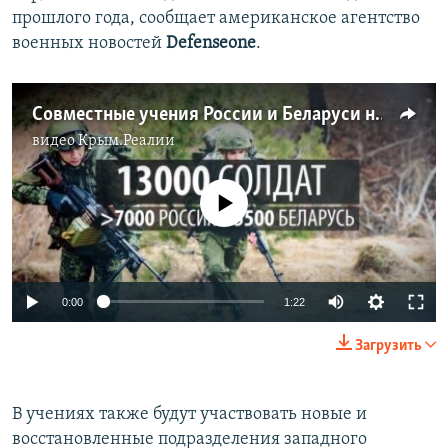
прошлого года, сообщает американское агентство
военных новостей
Defenseone
.
Совместные учения России и Беларуси на границе с Украиной. Распределение сил (видео)
видео
Крым.Реалии
No media source currently available
0:00
1:22
Загрузить
В учениях также будут участвовать новые и
восстановленные подразделения западного