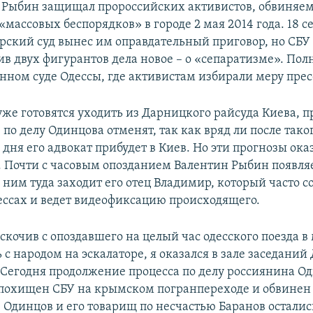
м Рыбин защищал пророссийских активистов, обвиняе
массовых беспорядков» в городе 2 мая 2014 года. 18 с
рский суд вынес им оправдательный приговор, но СБУ 
ив двух фигурантов дела новое – о «сепаратизме». По
онном суде Одессы, где активистам избирали меру пре
же готовятся уходить из Дарницкого райсуда Киева, п
 по делу Одинцова отменят, так как вряд ли после тако
дня его адвокат прибудет в Киев. Но эти прогнозы ок
Почти с часовым опозданием Валентин Рыбин появляе
с ним туда заходит его отец Владимир, который часто 
ессах и ведет видеофиксацию происходящего.
скочив с опоздавшего на целый час одесского поезда в 
с народом на эскалаторе, я оказался в зале заседани
. Сегодня продолжение процесса по делу россиянина О
похищен СБУ на крымском погранпереходе и обвинен 
. Одинцов и его товарищ по несчастью Баранов остали