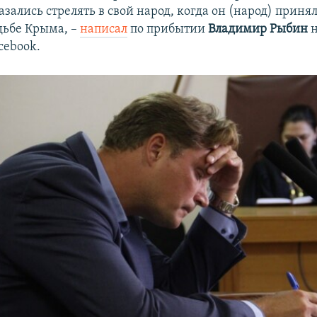
азались стрелять в свой народ, когда он (народ) приня
дьбе Крыма, –
написал
по прибытии
Владимир Рыбин
н
cebook.