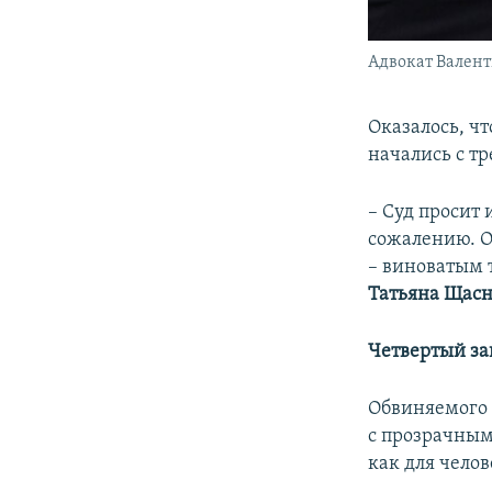
Адвокат Валенти
​Оказалось, ч
начались с т
– Суд просит 
сожалению. О
– виноватым 
Татьяна Щас
Четвертый з
Обвиняемого 
с прозрачным
как для челов