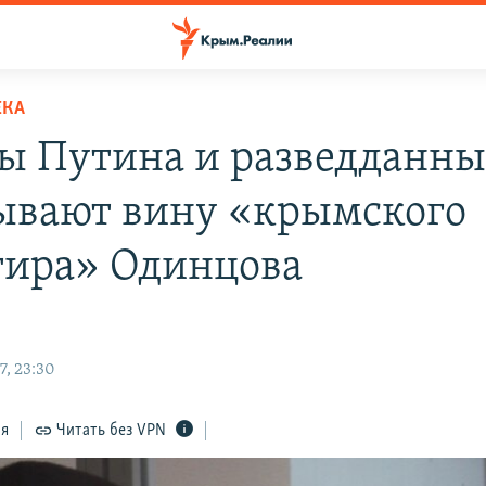
ЕКА
ы Путина и разведданны
ывают вину «крымского
тира» Одинцова
7, 23:30
ся
Читать без VPN