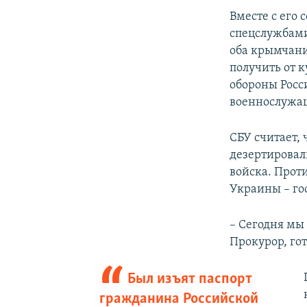
​Вместе с ег
спецслужбами
оба крымчани
получить от 
обороны Росс
военнослужа
СБУ считает,
дезертировал
войска. Проти
Украины – го
– Сегодня мы
Прокурор, гот
Был изъят паспорт
гражданина Российской