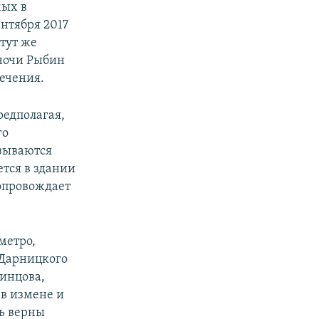
мых в
ентября 2017
тут же
лночи Рыбин
сечения.
редполагая,
го
азываются
тся в здании
сопровождает
метро,
й Дарницкого
динцова,
в измене и
сь верны