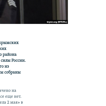
 крымских
ких
о района
 силы России.
го из
ины собраны
ачено на
все еще нет.
ла 2 мая» в