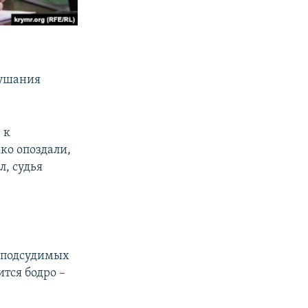
слушания
 к
ко опоздали,
л, судья
 подсудимых
тся бодро –