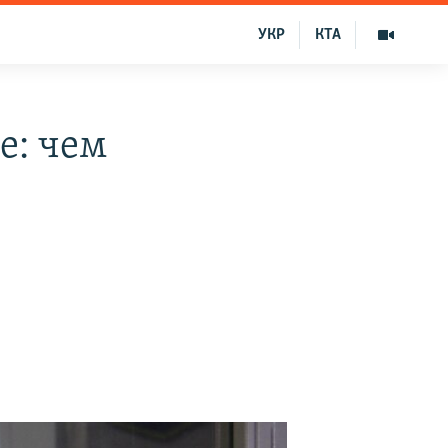
УКР
КТА
е: чем