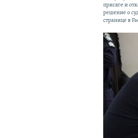
присяге и отк
решение о су
странице в Fa