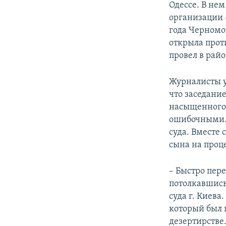
Одессе. В не
организации «
года Черномо
открыла прот
провел в рай
Журналисты у
что заседание
насыщенного 
ошибочными. 
суда. Вместе 
сына на проц
– Быстро пере
потолкавшись 
суда г. Киева
который был 
дезертирстве