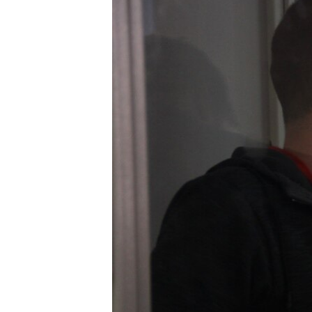
ПОБЕДИТЕЛЕЙ НЕ СУДЯТ?
КРЫМ.НЕПОКОРЕННЫЙ
ELIFBE
УКРАИНСКАЯ ПРОБЛЕМА КРЫМА