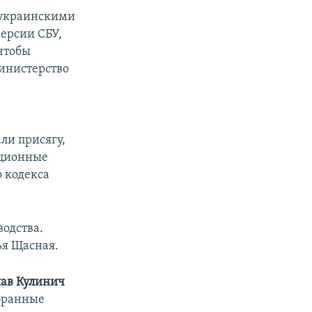
 украинскими
версии СБУ,
чтобы
инистерство
ли присягу,
ационные
о кодекса
одства.
ья Щасная.
ав Кулинич
обранные