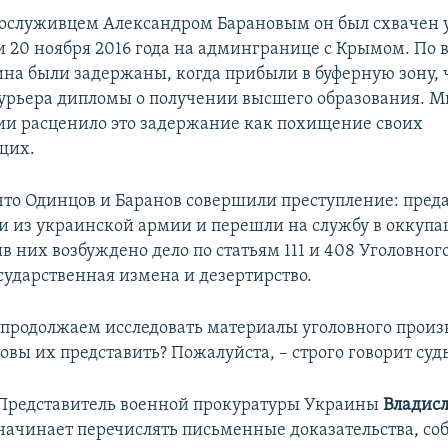
о сослуживцем Александром Барановым он был схвачен
 20 ноября 2016 года на админгранице с Крымом. По 
на были задержаны, когда прибыли в буферную зону, 
курьера дипломы о получении высшего образования. М
ии расценило это задержание как похищение своих
щих.
 что Одинцов и Баранов совершили преступление: преда
и из украинской армии и перешли на службу в оккуп
в них возбуждено дело по статьям 111 и 408 Уголовног
сударственная измена и дезертирство.
 продолжаем исследовать материалы уголовного произв
овы их представить? Пожалуйста, – строго говорит суд
Представитель военной прокуратуры Украины
Владисл
начинает перечислять письменные доказательства, с