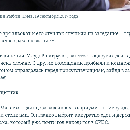
н Рыбин, Киев, 19 сентября 2017 года
то зря адвокат и его отец так спешили на заседание – 
рехчасовым опозданием.
извинения. У судей нагрузка, занятость в других делах,
чень сложно. С других помещений прибыли и немнож
тоном оправдалась перед присутствующими, зайдя в за
ная
.
ащитник
Максима Одинцова завели в «аквариум» – камеру для
и стенками. Он гладко выбрит, аккуратно одет и держи
ека, который уже почти год находится в СИЗО.