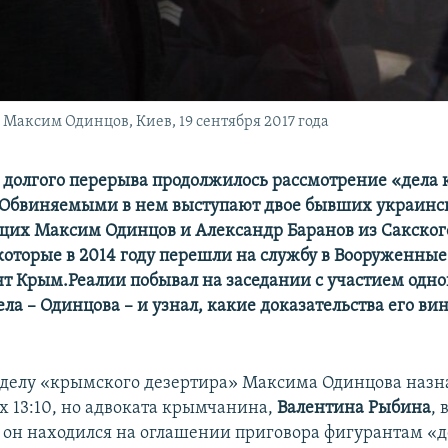
Максим Одинцов, Киев, 19 сентября 2017 года
е долгого перерыва продолжилось рассмотрение «дела
 Обвиняемыми в нем выступают двое бывших украинс
их Максим Одинцов и Александр Баранов из Сакског
 которые в 2014 году перешли на службу в Вооруженные
т Крым.Реалии побывал на заседании с участием одно
ела
–​
Одинцова
–​
и узнал, какие доказательства его в
 делу «крымского дезертира» Максима Одинцова назн
ах 13:10, но адвоката крымчанина,
Валентина Рыбина
, 
он находился на оглашении приговора фигурантам «де