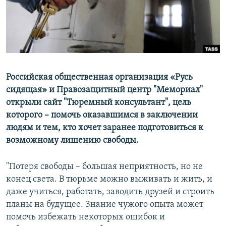
ПРИСОЕДИНЯЙТЕСЬ!
ПОБЕДИТЕЛЕЙ НЕ СУДЯТ?
КРЫМ.НЕПОКОРЕННЫЙ
ELIFBE
УКРАИНСКАЯ ПРОБЛЕМА КРЫМА
Все сайты RFE/RL
Российская общественная организация «Русь
сидящая» и Правозащитный центр "Мемориал"
открыли сайт "Тюремный консультант", цель
которого – помочь оказавшимся в заключении
людям и тем, кто хочет заранее подготовиться к
возможному лишению свободы.
"Потеря свободы –
большая неприятность, но не
конец света. В тюрьме можно выживать и жить, и
даже учиться, работать, заводить друзей и строить
планы на будущее. Знание чужого опыта может
помочь избежать некоторых ошибок и