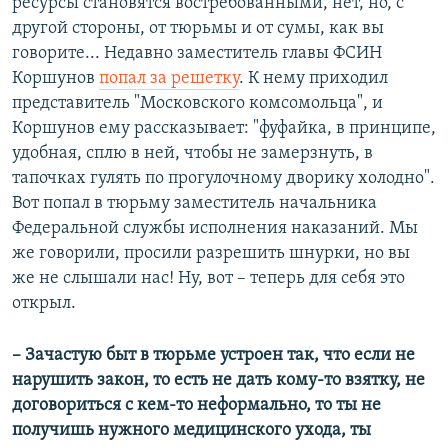
ресурсы становятся востребованными, нет, но, с
другой стороны, от тюрьмы и от сумы, как вы
говорите... Недавно заместитель главы ФСИН
Коршунов
попал за решетку
. К нему приходил
представитель "Московского комсомольца", и
Коршунов ему рассказывает: "фуфайка, в принципе,
удобная, сплю в ней, чтобы не замерзнуть, в
тапочках гулять по прогулочному дворику холодно".
Вот попал в тюрьму заместитель начальника
Федеральной службы исполнения наказаний. Мы
же говорили, просили разрешить шнурки, но вы
же не слышали нас! Ну, вот – теперь для себя это
открыл.
– Зачастую быт в тюрьме устроен так, что если не
нарушить закон, то есть не дать кому-то взятку, не
договориться с кем-то неформально, то ты не
получишь нужного медицинского ухода, ты