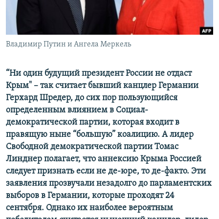
ПРИСОЕДИНЯЙТЕСЬ!
ПОБЕДИТЕЛЕЙ НЕ СУДЯТ?
КРЫМ.НЕПОКОРЕННЫЙ
ELIFBE
Владимир Путин и Ангела Меркель
УКРАИНСКАЯ ПРОБЛЕМА КРЫМА
“Ни один будущий президент России не отдаст
Все сайты RFE/RL
Крым" –​ так считает бывший канцлер Германии
Герхард Шредер, до сих пор пользующийся
определенным влиянием в Социал-
демократической партии, которая входит в
правящую ныне “большую” коалицию. А лидер
Свободной демократической партии Томас
Линднер полагает, что аннексию Крыма Россией
следует признать если не де-юре, то де-факто. Эти
заявления прозвучали незадолго до парламентских
выборов в Германии, которые проходят 24
сентября. Однако их наиболее вероятным