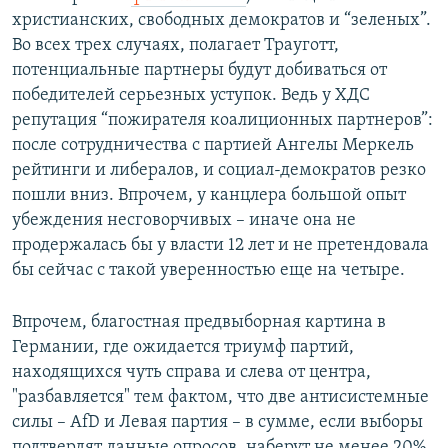
христианских, свободных демократов и “зеленых”.
Во всех трех случаях, полагает Трауготт,
потенциальные партнеры будут добиваться от
победителей серьезных уступок. Ведь у ХДС
репутация “пожирателя коалиционных партнеров”:
после сотрудничества с партией Ангелы Меркель
рейтинги и либералов, и социал-демократов резко
пошли вниз. Впрочем, у канцлера большой опыт
убеждения несговорчивых – иначе она не
продержалась бы у власти 12 лет и не претендовала
бы сейчас с такой уверенностью еще на четыре.
Впрочем, благостная предвыборная картина в
Германии, где ожидается триумф партий,
находящихся чуть справа и слева от центра,
"разбавляется" тем фактом, что две антисистемные
силы – AfD и Левая партия – в сумме, если выборы
подтвердят данные опросов, наберут не менее 20%