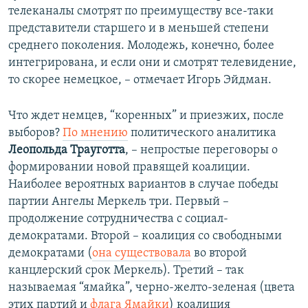
телеканалы смотрят по преимуществу все-таки
представители старшего и в меньшей степени
среднего поколения. Молодежь, конечно, более
интегрирована, и если они и смотрят телевидение,
то скорее немецкое, – отмечает Игорь Эйдман.
Что ждет немцев, “коренных” и приезжих, после
выборов?
По мнению
политического аналитика
Леопольда Трауготта
, – непростые переговоры о
формировании новой правящей коалиции.
Наиболее вероятных вариантов в случае победы
партии Ангелы Меркель три. Первый –
продолжение сотрудничества с социал-
демократами. Второй – коалиция со свободными
демократами (
она существовала
во второй
канцлерский срок Меркель). Третий – так
называемая “ямайка”, черно-желто-зеленая (цвета
этих партий и
флага Ямайки
) коалиция