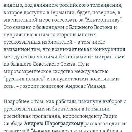
видимо, под влиянием российского телевидения,
которое доступно в Германии, будет, наверное, в
значительной мере голосовать за “Альтернативу”.
Это связано с беженцами с Ближнего Востока и
неприязнью к ним со стороны многих
русскоязычных избирателей – в том числе
вызванной тем, что возникает некая конкуренция
между сегодняшними беженцами и эмигрантами
из бывшего Советского Союза. Ну и
мировоззренческое сходство между частью
“русских немцев” и популистскими политиками
есть, – говорит политолог Андреас Умланд.
Подробнее о том, как работала накануне выборов с
русскоязычными избирателями в Германии
российская пропаганда, корреспонденту Радио
Свобода
Андрею Шароградскому
рассказал один из
создателей “Форума русскоязычных европейцев в