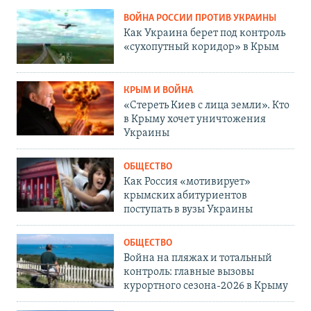
ВОЙНА РОССИИ ПРОТИВ УКРАИНЫ
Как Украина берет под контроль
«сухопутный коридор» в Крым
КРЫМ И ВОЙНА
«Стереть Киев с лица земли». Кто
в Крыму хочет уничтожения
Украины
ОБЩЕСТВО
Как Россия «мотивирует»
крымских абитуриентов
поступать в вузы Украины
ОБЩЕСТВО
Война на пляжах и тотальный
контроль: главные вызовы
курортного сезона-2026 в Крыму