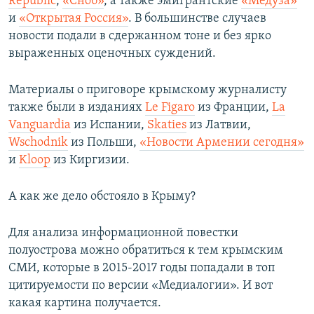
Republic
,
«Сноб»
, а также эмигрантские
«Медуза»
и
«Открытая Россия»
. В большинстве случаев
новости подали в сдержанном тоне и без ярко
выраженных оценочных суждений.
Материалы о приговоре крымскому журналисту
также были в изданиях
Le Figaro
из Франции,
La
Vanguardia
из Испании,
Skaties
из Латвии,
Wschodnik
из Польши,
«Новости Армении сегодня»
и
Kloop
из Киргизии.
А как же дело обстояло в Крыму?
Для анализа информационной повестки
полуострова можно обратиться к тем крымским
СМИ, которые в 2015-2017 годы попадали в топ
цитируемости по версии «Медиалогии». И вот
какая картина получается.