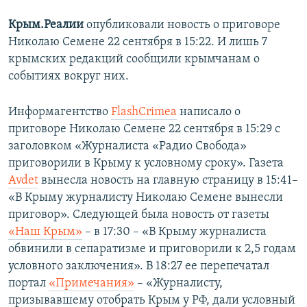
Крым.Реалии
опубликовали новость о приговоре
Николаю Семене 22 сентября в 15:22. И лишь 7
крымских редакций сообщили крымчанам о
событиях вокруг них.
Информагентство
FlashCrimea
написало о
приговоре Николаю Семене 22 сентября в 15:29 с
заголовком «Журналиста «Радио Свобода»
приговорили в Крыму к условному сроку». Газета
Avdet
вынесла новость на главную страницу в 15:41–
«В Крыму журналисту Николаю Семене вынесли
приговор». Следующей была новость от газеты
«Наш Крым»
– в 17:30 – «В Крыму журналиста
обвинили в сепаратизме и приговорили к 2,5 годам
условного заключения». В 18:27 ее перепечатал
портал
«Примечания»
– «Журналисту,
призывавшему отобрать Крым у РФ, дали условный