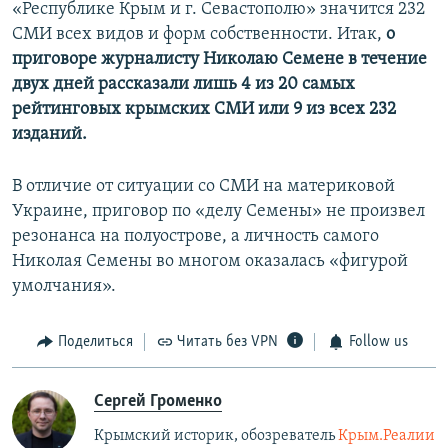
й
д
«Республике Крым и г. Севастополю» значится 232
д
СМИ всех видов и форм собственности. Итак,
о
приговоре журналисту Николаю Семене в течение
двух дней рассказали лишь 4 из 20 самых
рейтинговых крымских СМИ или 9 из всех 232
изданий.
В отличие от ситуации со СМИ на материковой
Украине, приговор по «делу Семены» не произвел
резонанса на полуострове, а личность самого
Николая Семены во многом оказалась «фигурой
умолчания».
Поделиться
Читать без VPN
Follow us
Сергей Громенко
Крымский историк, обозреватель
Крым.Реалии