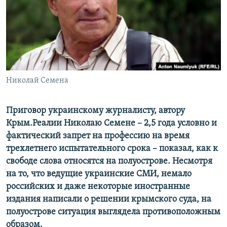
ПРИСОЕДИНЯЙТЕСЬ!
ПОБЕДИТЕЛЕЙ НЕ СУДЯТ?
КРЫМ.НЕПОКОРЕННЫЙ
ELIFBE
УКРАИНСКАЯ ПРОБЛЕМА КРЫМА
Все сайты RFE/RL
Николай Семена
Приговор украинскому журналисту, автору
Крым.Реалии Николаю Семене – 2,5 года условно и
фактический запрет на профессию на время
трехлетнего испытательного срока – показал, как к
свободе слова относятся на полуострове. Несмотря
на то, что ведущие украинские СМИ, немало
российских и даже некоторые иностранные
издания написали о решении крымского суда, на
полуострове ситуация выглядела противоположным
образом.