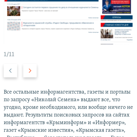
1/11
П
С
р
л
е
е
д
д
Все остальные информагентства, газеты и порталы
ы
у
по запросу «Николай Семена» выдают все, что
д
ю
угодно, кроме необходимого, или вообще ничего не
у
щ
выдают. Результаты поисковых запросов на сайтах
щ
и
информагентств «Крыминформ» и «Информер»,
и
й
газет «Крымские известия», «Крымская газета»,
й
с