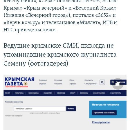
«Республика», «Севастопольская газета», «Голос
с
л
Крыма» «Крым вечерний» и «Вечерний Крым»
л
а
(бывшая «Вечерний город»), порталов «3652» и
а
й
«Керчь.ком.ру» и телеканалов «Миллет», ИТВ и
й
д
НТС приведены ниже.
д
Ведущие крымские СМИ, никогда не
упоминавшие крымского журналиста
Семену (фотогалерея)