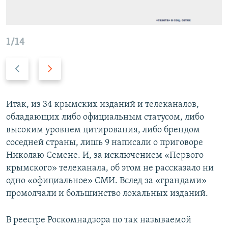
1/14
П
С
р
л
е
е
д
д
Итак, из 34 крымских изданий и телеканалов,
ы
у
обладающих либо официальным статусом, либо
д
ю
высоким уровнем цитирования, либо брендом
у
щ
соседней страны, лишь 9 написали о приговоре
щ
и
Николаю Семене. И, за исключением «Первого
и
й
крымского» телеканала, об этом не рассказало ни
й
с
одно «официальное» СМИ. Вслед за «грандами»
с
л
промолчали и большинство локальных изданий.
л
а
а
й
В реестре Роскомнадзора по так называемой