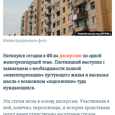
ПРИСОЕДИНЯЙТЕСЬ!
ПОБЕДИТЕЛЕЙ НЕ СУДЯТ?
КРЫМ.НЕПОКОРЕННЫЙ
ELIFBE
УКРАИНСКАЯ ПРОБЛЕМА КРЫМА
Все сайты RFE/RL
Иллюстрационное фото
Наткнулся сегодня в ФБ на
дискуссию
по одной
животрепещущей теме. Плотницкий выступил с
заявлением о необходимости полной
«инвентаризации» пустующего жилья и высказал
мысль о возможном «подселении» туда
нуждающихся.
Эта статья легла в основу дискуссии. Участвовали в
ней, конечно, переселенцы, и история представала
перед ними единственно насущным срезом.