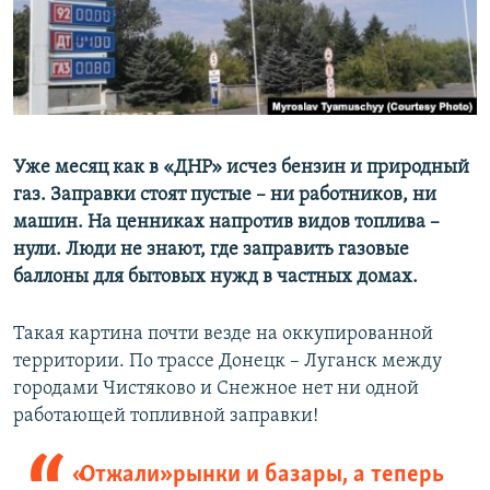
ПРИСОЕДИНЯЙТЕСЬ!
ПОБЕДИТЕЛЕЙ НЕ СУДЯТ?
КРЫМ.НЕПОКОРЕННЫЙ
ELIFBE
УКРАИНСКАЯ ПРОБЛЕМА КРЫМА
Все сайты RFE/RL
Уже месяц как в «ДНР» исчез бензин и природный
газ. Заправки стоят пустые – ни работников, ни
машин. На ценниках напротив видов топлива –
нули. Люди не знают, где заправить газовые
баллоны для бытовых нужд в частных домах.
Такая картина почти везде на оккупированной
территории. По трассе Донецк – Луганск между
городами Чистяково и Снежное нет ни одной
работающей топливной заправки!
«Отжали» рынки и базары, а теперь