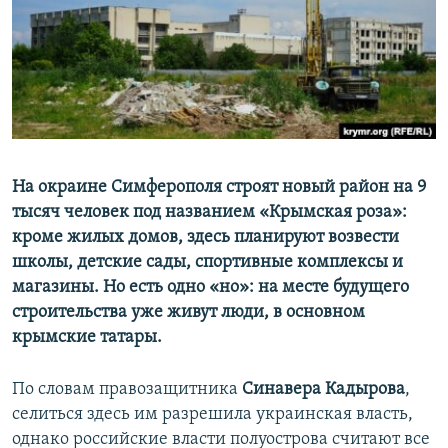
ПРИСОЕДИНЯЙТЕСЬ!
ПОБЕДИТЕЛЕЙ НЕ СУДЯТ?
КРЫМ.НЕПОКОРЕННЫЙ
ELIFBE
УКРАИНСКАЯ ПРОБЛЕМА КРЫМА
Все сайты RFE/RL
На окраине Симферополя строят новый район на 9
тысяч человек под названием «Крымская роза»:
кроме жилых домов, здесь планируют возвести
школы, детские сады, спортивные комплексы и
магазины. Но есть одно «но»: на месте будущего
строительства уже живут люди, в основном
крымские татары.
По словам правозащитника
Синавера Кадырова
,
селиться здесь им разрешила украинская власть,
однако российские власти полуострова считают все