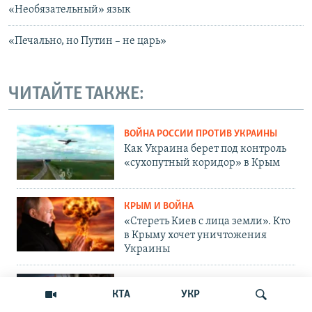
«Необязательный» язык
«Печально, но Путин – не царь»
ЧИТАЙТЕ ТАКЖЕ:
ВОЙНА РОССИИ ПРОТИВ УКРАИНЫ
Как Украина берет под контроль
«сухопутный коридор» в Крым
КРЫМ И ВОЙНА
«Стереть Киев с лица земли». Кто
в Крыму хочет уничтожения
Украины
ОБЩЕСТВО
КТА
УКР
Как Россия «мотивирует»
крымских абитуриентов