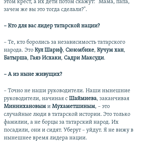
этом крест, а их дети потом скажут: "Мама, папа,
зачем же вы это тогда сделали?".
–​
Кто для вас лидер татарской нации?
– Те, кто боролись за независимость татарского
народа. Это
Кул Шариф
,
Сююмбике
,
Кучум хан
,
Батырша
,
Гаяз Исхаки
,
Садри Максуди
.
–​
А из ныне живущих?
– Точно не наши руководители. Наши нынешние
руководители, начиная с
Шаймиева
, заканчивая
Миннихановым
и
Мухаметшиным
, – это
случайные люди в татарской истории. Это только
фамилии, а не борцы за татарский народ. Их
посадили, они и сидят. Уберут – уйдут. Я не вижу в
нынешнее время лидера нации.