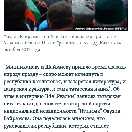
ПРИСОЕДИНЯЙТЕСЬ!
ПОБЕДИТЕЛЕЙ НЕ СУДЯТ?
КРЫМ.НЕПОКОРЕННЫЙ
ELIFBE
Фаузия Байрамова на Дне памяти павших при взятии
УКРАИНСКАЯ ПРОБЛЕМА КРЫМА
Казани войсками Ивана Грозного в 1552 году. Казань, 14
Все сайты RFE/RL
октября 2017 года
"Минниханову и Шаймиеву пришло время сказать
народу правду –
скоро может исчезнуть и
республика как таковая, и татарская литература, и
татарская культура, и сама татарская нация". Об
этом в интервью "Idel.Реалии" заявила татарская
писательница, основатель татарской партии
национальной независимости "Иттифак" Фаузия
Байрамова. Она поделилась мнением, что
руководители республики, которых считает