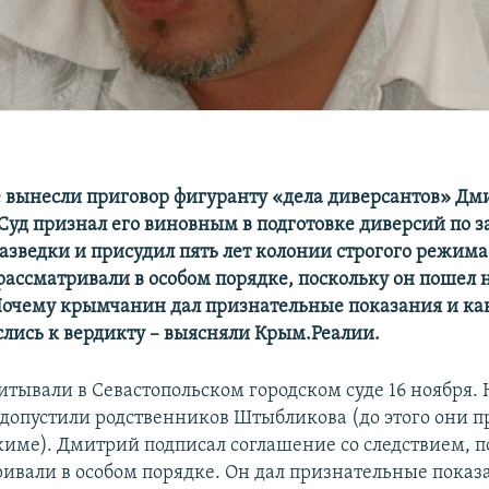
е вынесли приговор фигуранту «дела диверсантов» Д
Суд признал его виновным в подготовке диверсий по 
азведки и присудил пять лет колонии строгого режима
ассматривали в особом порядке, поскольку он пошел н
Почему крымчанин дал признательные показания и как
слись к вердикту – выясняли Крым.Реалии.
итывали в Севастопольском городском суде 16 ноября. 
 допустили родственников Штыбликова (до этого они п
име). Дмитрий подписал соглашение со следствием, п
ривали в особом порядке. Он дал признательные показ