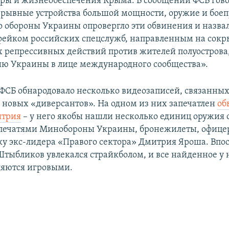
ры и жизнеобеспечения Крыма. В сообщении ФСБ говор
зрывные устройства большой мощности, оружие и бое
 обороны Украины опровергло эти обвинения и назва
ейком российских спецслужб, направленным на сокр
 репрессивных действий против жителей полуострова,
ю Украины в лице международного сообщества».
ФСБ обнародовало несколько видеозаписей, связанных
новых «диверсантов». На одном из них запечатлен
об
итрия
– у него якобы нашли несколько единиц оружия 
 печатями Минобороны Украины, бронежилеты, офице
ку экс-лидера «Правого сектора» Дмитрия Яроша. Впо
Штыбликов увлекался страйкболом, и все найденное у 
ляются игровыми.