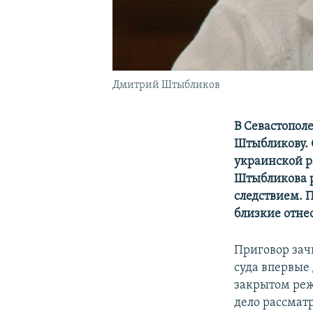
Дмитрий Штыбликов
В Севастопол
Штыбликову. 
украинской р
Штыбликова р
следствием. 
близкие отне
Приговор зач
суда впервые
закрытом реж
дело рассмат