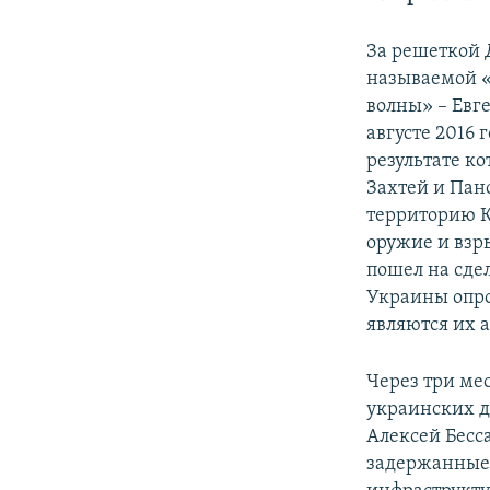
За решеткой 
называемой «
волны» – Евг
августе 2016
результате к
Захтей и Пан
территорию К
оружие и взр
пошел на сдел
Украины опро
являются их 
Через три ме
украинских д
Алексей Бесс
задержанные 