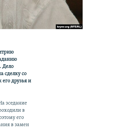
митрию
заданию
. Дело
а сделку со
 его друзья и
На зседание
роходили в
оэтому его
ания в замен