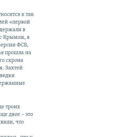
носится к так
лей «первой
адержали в
 с Крымом, в
версии ФСБ,
ая прошла на
го схрона
я. Захтей
зведки
адержанные
ще троих
е двое – это
вили, что