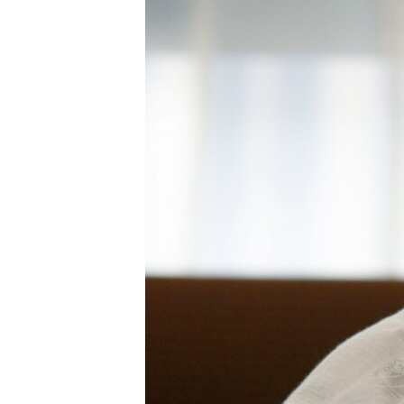
ПОБЕДИТЕЛЕЙ НЕ СУДЯТ?
КРЫМ.НЕПОКОРЕННЫЙ
ELIFBE
УКРАИНСКАЯ ПРОБЛЕМА КРЫМА