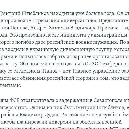
Дмитрий Штыбликов находится уже больше года. Он от
второй волне» крымских «диверсантов». Представите
ения Панова, Андрея Захтея и Владимира Присича – з
 года. Это произошло после инцидента у админграницы
оторого погибло двое российских военнослужащих. По 
ов входили в украинскую диверсионную группу, котор
рыма и попыталась забрать из заранее организованно
ывчатку. Оба они сейчас находятся в СИЗО Симферопол
ку со следствием, Панов – нет. Главное управление ра
вергает обвинения российской стороны в том, что з
агентами.
сяца ФСБ отрапортовала о задержании в Севастополе е
иверсантов. Одним из них был Дмитрий Штыбликов, ещ
арабов и Владимир Дудка. Российские спецслужбы объя
якобы планировали диверсии на объектах военной