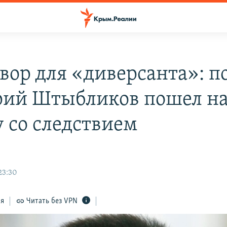
вор для «диверсанта»: п
ий Штыбликов пошел н
у со следствием
23:30
ся
Читать без VPN