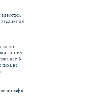
 известно.
 вердикт им
ю
ловного
оки по этим
пока нет. К
 пока не
т
ли штраф в