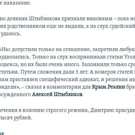
е наказание.
но деяниях Штыбликова признали виновным – пока не
я родственником еще не выдали, а на слух судейский
 удалось.
«Нас допустили только на оглашение, запретили любу
аудиозапись. Только на слух воспринимали статьи Уго
кодекса, но их было очень много. Запомнили только ср
статьям. Путем сложения дали 5 лет. А номеров статей 
нам приставлен специфический адвокат, и решения мы
видели», – сказал в комментарии для
Крым.Реалии
бра
осужденного
Алексей Штыбликов
.
чения в колонию строгого режима, Дмитрию присуди
тысяч рублей.
а»