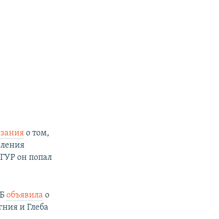
азания
о том,
вления
в ГУР он попал
СБ
объявила
о
гния и Глеба