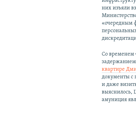
инфраструкту
них изъяли в
Министерство
«очередным ф
персональных
дискредитаци
Со временем 
задержанием 
квартире Дм
документы с
и даже визит
выяснилось, 
амуниция яв