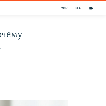
УКР
КТА
очему
а