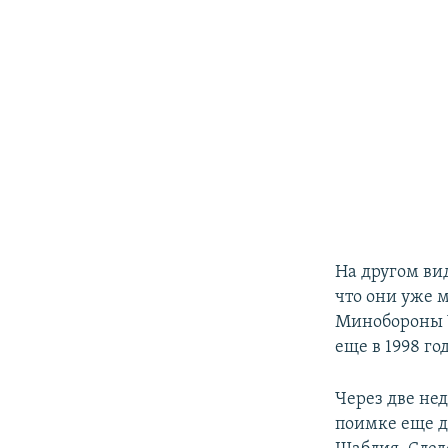
На другом ви
что они уже 
Минобороны 
еще в 1998 год
Через две не
поимке еще д