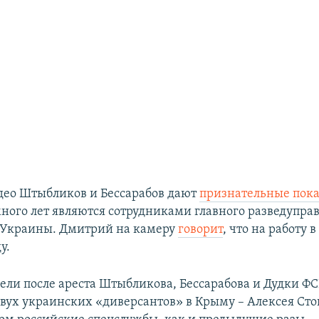
део Штыбликов и Бессарабов дают
признательные пок
много лет являются сотрудниками главного разведупра
Украины. Дмитрий на камеру
говорит
, что на работу 
у.
дели после ареста Штыбликова, Бессарабова и Дудки Ф
вух украинских «диверсантов» в Крыму – Алексея Сто