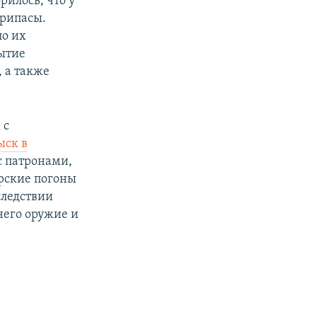
илось, что у
припасы.
ло их
ытие
 а также
 с
ыск в
с патронами,
рские погоны
следствии
него оружие и