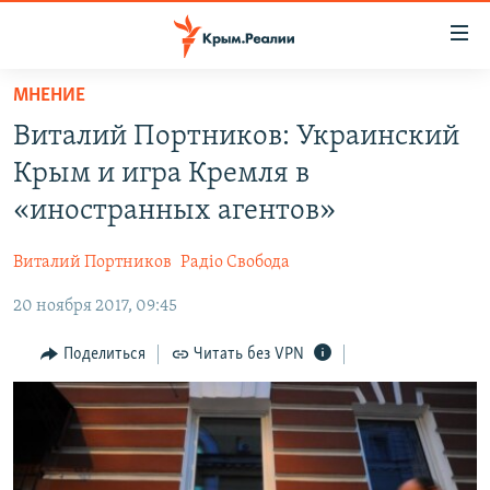
Доступность
ссылки
Вернуться
МНЕНИЕ
к
НОВОСТИ
Виталий Портников: Украинский
основному
СПЕЦПРОЕКТЫ
содержанию
Крым и игра Кремля в
ВОДА
Вернутся
ГРУЗ 200
«иностранных агентов»
к
ИСТОРИЯ
КАРТА ВОЕННЫХ ОБЪЕКТОВ КРЫМА
главной
Виталий Портников
Радіо Свобода
ЕЩЕ
11 ЛЕТ ОККУПАЦИИ КРЫМА. 11 ИСТОРИЙ СОПРОТИВЛЕНИЯ
навигации
Вернутся
20 ноября 2017, 09:45
РАДІО СВОБОДА
ИНТЕРАКТИВ
к
КАК ОБОЙТИ БЛОКИРОВКУ
ИНФОГРАФИКА
Поделиться
Читать без VPN
поиску
ТЕЛЕПРОЕКТ КРЫМ.РЕАЛИИ
Українською
СОВЕТЫ ПРАВОЗАЩИТНИКОВ
Qırımtatar
ПРОПАВШИЕ БЕЗ ВЕСТИ