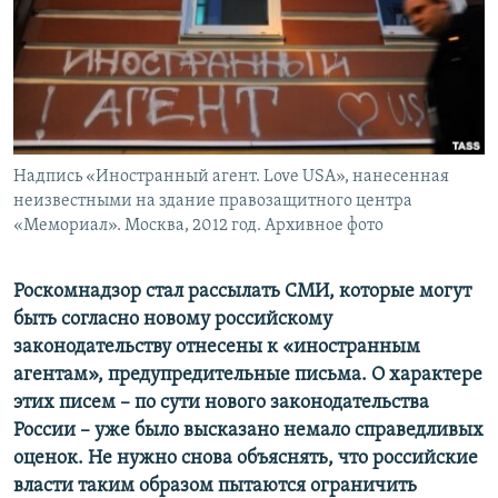
ПРИСОЕДИНЯЙТЕСЬ!
ПОБЕДИТЕЛЕЙ НЕ СУДЯТ?
КРЫМ.НЕПОКОРЕННЫЙ
ELIFBE
УКРАИНСКАЯ ПРОБЛЕМА КРЫМА
Все сайты RFE/RL
Надпись «Иностранный агент. Love USA», нанесенная
неизвестными на здание правозащитного центра
«Мемориал». Москва, 2012 год. Архивное фото
Роскомнадзор стал рассылать СМИ, которые могут
быть согласно новому российскому
законодательству отнесены к «иностранным
агентам», предупредительные письма. О характере
этих писем – по сути нового законодательства
России – уже было высказано немало справедливых
оценок. Не нужно снова объяснять, что российские
власти таким образом пытаются ограничить