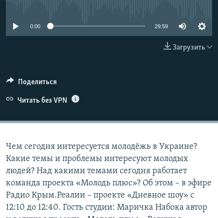
No media source currently available
ПРИСОЕДИНЯЙТЕСЬ!
ПОБЕДИТЕЛЕЙ НЕ СУДЯТ?
КРЫМ.НЕПОКОРЕННЫЙ
0:00
29:59
ELIFBE
Загрузить
УКРАИНСКАЯ ПРОБЛЕМА КРЫМА
Все сайты RFE/RL
Поделиться
Читать без VPN
Чем сегодня интересуется молодёжь в Украине?
Какие темы и проблемы интересуют молодых
людей? Над какими темами сегодня работает
команда проекта «Молодь плюс»? Об этом – в эфире
Радио Крым.Реалии – проекте «Дневное шоу» с
12:10 до 12:40. Гость студии: Маричка Набока автор