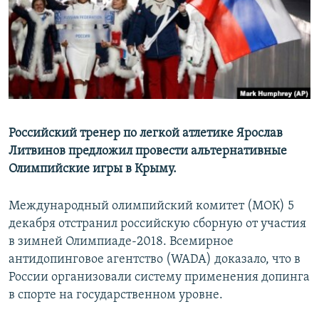
ПРИСОЕДИНЯЙТЕСЬ!
ПОБЕДИТЕЛЕЙ НЕ СУДЯТ?
КРЫМ.НЕПОКОРЕННЫЙ
ELIFBE
УКРАИНСКАЯ ПРОБЛЕМА КРЫМА
Все сайты RFE/RL
Российский тренер по легкой атлетике Ярослав
Литвинов предложил провести альтернативные
Олимпийские игры в Крыму.
Международный олимпийский комитет (МОК) 5
декабря отстранил российскую сборную от участия
в зимней Олимпиаде-2018. Всемирное
антидопинговое агентство (WADA) доказало, что в
России организовали систему применения допинга
в спорте на государственном уровне.