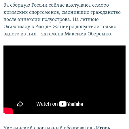
За сборную России сейчас выступают семеро
крымских спортсменов, сменившие гражданство
после аннексии полуострова. На летнюю
Олимпиаду в Рио-де-Жанейро допустили только
одного из них – яхтсмена Максима Оберемко.
Украинский спортивный обозреватель
Игорь