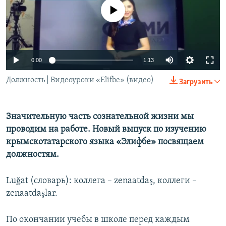
ПРИСОЕДИНЯЙТЕСЬ!
ПОБЕДИТЕЛЕЙ НЕ СУДЯТ?
No media source currently available
КРЫМ.НЕПОКОРЕННЫЙ
ELIFBE
0:00
1:13
УКРАИНСКАЯ ПРОБЛЕМА КРЫМА
Все сайты RFE/RL
Должность | Видеоуроки «Elifbe» (видео)
Загрузить
Значительную часть сознательной жизни мы
проводим на работе. Новый выпуск по изучению
крымскотатарского языка «Элифбе» посвящаем
должностям.
Luğat (словарь): коллега – zenaatdaş, коллеги –
zenaatdaşlar.
По окончании учебы в школе перед каждым