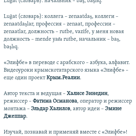
Luğat (словарь): начальник – baş, başlıq.
Luğat (словарь): коллега – zenaatdaş, коллеги –
zenaatdaşlar, профессия – zenaat, профессии –
zenaatlar, должность – rutbe, vazife, у меня новая
должность – mende yañı rutbe, начальник – baş,
başlıq.
«Элифбе» в переводе с арабского – азбука, алфавит.
Видеоуроки крымскотатарского языка «Элифбе» –
еще один проект
Крым.Реалии
.
Автор текста и ведущая –
Халисе Зинедин
,
режиссер –
Фатима Османова
, оператор и режиссер
монтажа –
Эльдар Халилов
, автор идеи –
Эмине
Джеппар
.
Изучай, познавай и применяй вместе с «Элифбе»!