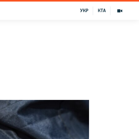
УКР
КТА