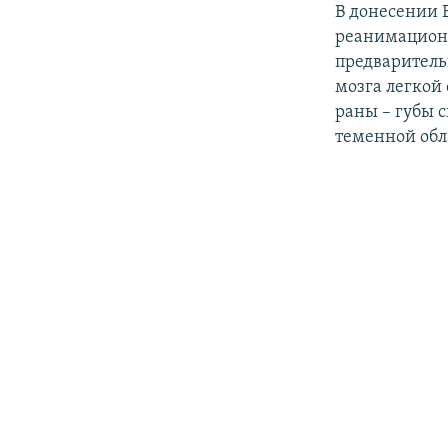
В донесении 
реанимационн
предваритель
мозга легкой
раны – губы с
теменной обл