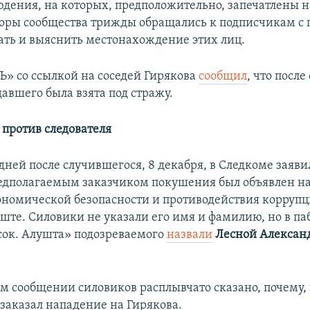
юдения, на которых, предположительно, запечатлены 
ры сообщества трижды обращались к подписчикам с 
ать и выяснить местонахождение этих лиц.
» со ссылкой на соседей Гирякова
сообщил
, что посл
авшего была взята под стражу.
против следователя
дней после случившегося, 8 декабря, в Следкоме заяви
едполагаемым заказчиком покушения был объявлен н
ономической безопасности и противодействия корруп
уште. Силовики не указали его имя и фамилию, но в па
ок. Алушта» подозреваемого
назвали
Лесной Алексан
м сообщении силовиков расплывчато сказано, почему, 
 заказал нападение на Гирякова.