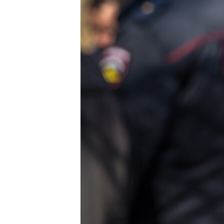
ПОБЕДИТЕЛЕЙ НЕ СУДЯТ?
КРЫМ.НЕПОКОРЕННЫЙ
ELIFBE
УКРАИНСКАЯ ПРОБЛЕМА КРЫМА