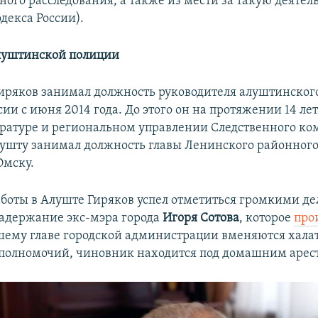
ого расследования, а также из мести за такую деятельн
декса России).
 алуштинской полиции
иряков занимал должность руководителя алуштинског
ии с июня 2014 года. До этого он на протяжении 14 лет
ратуре и региональном управлении Следственного ком
лушту занимал должность главы Ленинского районного
Омску.
работы в Алуште Гиряков успел отметиться громкими де
задержание экс-мэра города
Игоря Сотова
, которое
про
шему главе городской администрации вменяются халат
олномочий, чиновник находится под домашним арес