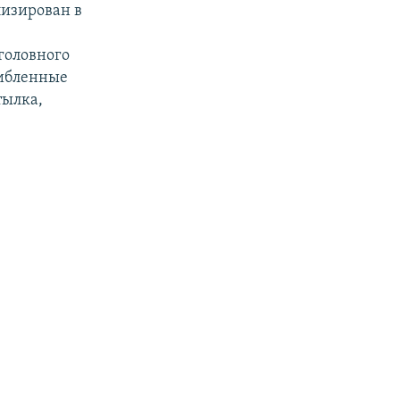
лизирован в
головного
шибленные
тылка,