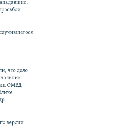
нападавшие.
просьбой
е случившегося
ли, что дело
ачальник
ции ОМВД
блике
др
по версии