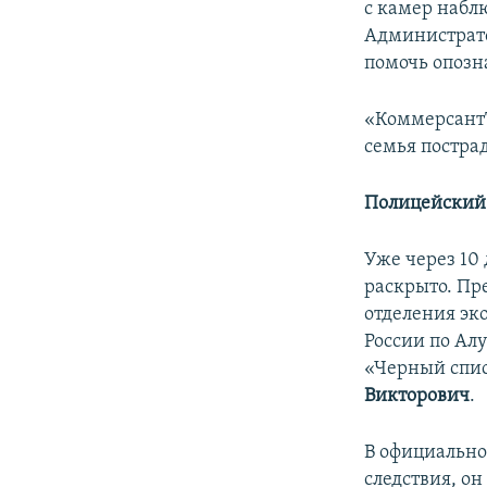
с камер набл
Администрато
помочь опозн
«КоммерсантЪ
семья пострад
Полицейский 
Уже через 10 
раскрыто. Пр
отделения эк
России по Ал
«Черный спис
Викторович
.
В официально
следствия, он