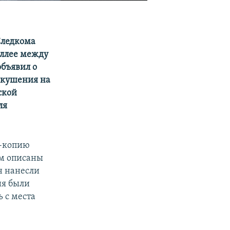
Следкома
аллее между
объявил о
покушения на
ской
ля
н-копию
ом описаны
н нанесли
ия были
 с места