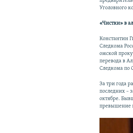
предварительн
Уголовного ко
«​Чистки»​ в
Константин Г
Следкома Росс
омской проку
перевода в А
Следкома по 
За три года 
последних – 
октябре. Быв
превышение п