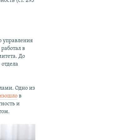
ость (ст. 295
о управления
 работал в
итета. До
 отдела
лами. Одно из
изошло
в
ность и
том.