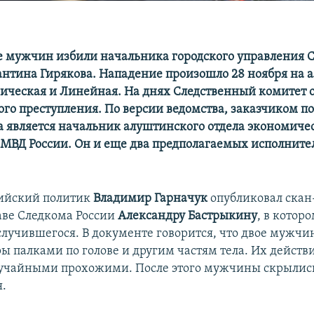
е мужчин избили начальника городского управления 
антина Гирякова. Нападение произошло 28 ноября на 
ическая и Линейная​. На днях Следственный комитет 
ого преступления. По версии ведомства, заказчиком 
а является начальник алуштинского отдела экономиче
 МВД России. Он и еще два предполагаемых исполните
сийский политик
Владимир Гарначук
опубликовал ска
аве Следкома России
Александру Бастрыкину
, в котор
случившегося. В документе говорится, что двое мужчи
ры палками по голове и другим частям тела. Их действ
учайными прохожими. После этого мужчины скрылись
.