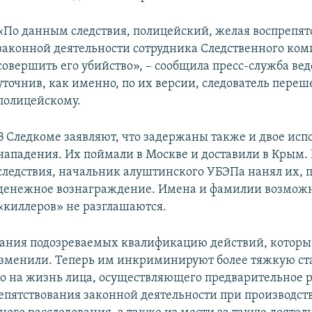
«По данным следствия, полицейский, желая воспрепят
законной деятельности сотрудника Следственного ком
совершить его убийство», – сообщила пресс-служба вед
уточнив, как именно, по их версии, следователь переш
полицейскому.
В Следкоме заявляют, что задержаны также и двое исп
нападения. Их поймали в Москве и доставили в Крым
следствия, начальник алуштинского УБЭПа нанял их, 
денежное вознаграждение. Имена и фамилии возмож
«киллеров» не разглашаются.
ания подозреваемых квалификацию действий, которы
зменили. Теперь им инкриминируют более тяжкую ст
во на жизнь лица, осуществляющего предварительное 
репятствования законной деятельности при производст