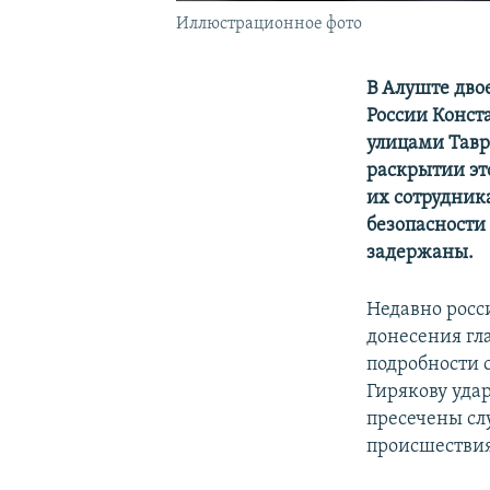
Иллюстрационное фото
В Алуште дво
России Конст
улицами Тавр
раскрытии эт
их сотрудник
безопасности
задержаны.
Недавно рос
донесения гл
подробности 
Гирякову уда
пресечены сл
происшествия