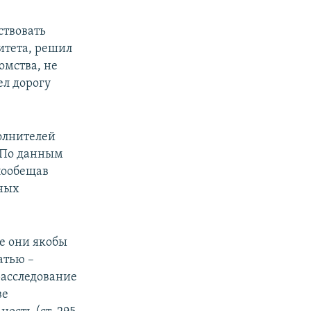
ствовать
итета, решил
омства, не
ел дорогу
олнителей
. По данным
пообещав
ных
е они якобы
атью –
расследование
ве