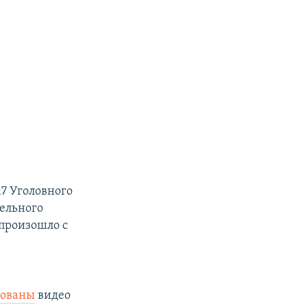
17 Уголовного
тельного
 произошло с
кованы
видео