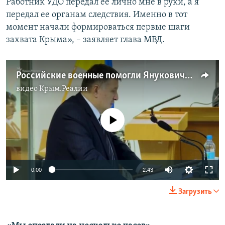
Работник УДО передал ее лично мне в руки, а я
передал ее органам следствия. Именно в тот
момент начали формироваться первые шаги
захвата Крыма», – заявляет глава МВД.
Российские военные помогли Януковичу покинуть Крым – Аваков (видео)
видео
Крым.Реалии
No media source currently available
0:00
2:43
Загрузить