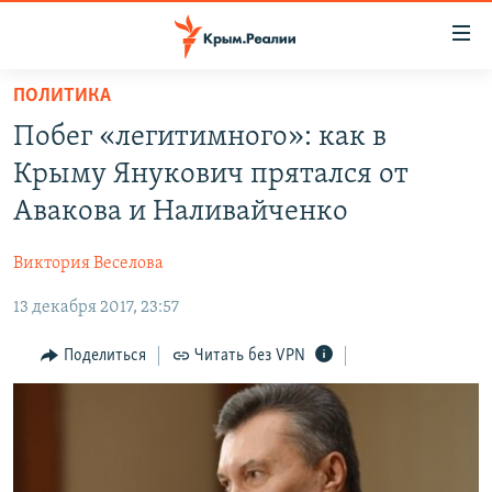
Доступность
ссылки
Вернуться
ПОЛИТИКА
к
НОВОСТИ
Побег ​​​«легитимного»: как в
основному
СПЕЦПРОЕКТЫ
содержанию
Крыму Янукович прятался от
ВОДА
Вернутся
ГРУЗ 200
Авакова и Наливайченко
к
ИСТОРИЯ
КАРТА ВОЕННЫХ ОБЪЕКТОВ КРЫМА
главной
Виктория Веселова
ЕЩЕ
11 ЛЕТ ОККУПАЦИИ КРЫМА. 11 ИСТОРИЙ СОПРОТИВЛЕНИЯ
навигации
Вернутся
13 декабря 2017, 23:57
РАДІО СВОБОДА
ИНТЕРАКТИВ
к
КАК ОБОЙТИ БЛОКИРОВКУ
ИНФОГРАФИКА
Поделиться
Читать без VPN
поиску
ТЕЛЕПРОЕКТ КРЫМ.РЕАЛИИ
Українською
СОВЕТЫ ПРАВОЗАЩИТНИКОВ
Qırımtatar
ПРОПАВШИЕ БЕЗ ВЕСТИ