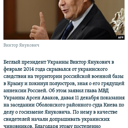
ПРИСОЕДИНЯЙТЕСЬ!
ПОБЕДИТЕЛЕЙ НЕ СУДЯТ?
КРЫМ.НЕПОКОРЕННЫЙ
ELIFBE
УКРАИНСКАЯ ПРОБЛЕМА КРЫМА
Все сайты RFE/RL
Виктор Янукович
Беглый президент Украины Виктор Янукович в
феврале 2014 года скрывался от украинского
следствия на территории российской военной базы
в Крыму и покинул полуостров, зная о его грядущей
аннексии Россией.
Об этом заявил глава МВД
Украины Арсен Аваков, давая 11 декабря показания
на заседании Оболонского районного суда Киева по
делу о госизмене Януковича.
По нему в качестве
свидетелей начали допрашивать украинских
чиновников. Благодаря этому постепенно