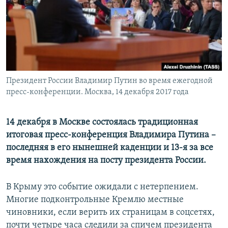
ПРИСОЕДИНЯЙТЕСЬ!
ПОБЕДИТЕЛЕЙ НЕ СУДЯТ?
КРЫМ.НЕПОКОРЕННЫЙ
ELIFBE
УКРАИНСКАЯ ПРОБЛЕМА КРЫМА
Все сайты RFE/RL
Президент России Владимир Путин во время ежегодной
пресс-конференции. Москва, 14 декабря 2017 года
14 декабря в Москве состоялась традиционная
итоговая пресс-конференция Владимира Путина
–
последняя в его нынешней каденции и 13-я за все
время нахождения на посту президента России.
В Крыму это событие ожидали с нетерпением.
Многие подконтрольные Кремлю местные
чиновники, если верить их страницам в соцсетях,
почти четыре часа следили за спичем президента