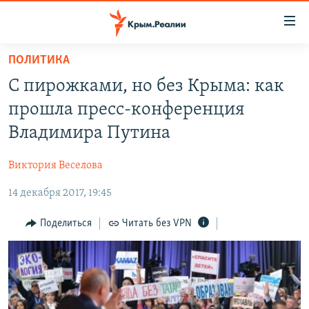
Доступность
ссылки
Вернуться
ПОЛИТИКА
к
НОВОСТИ
С пирожками, но без Крыма: как
основному
СПЕЦПРОЕКТЫ
содержанию
прошла пресс-конференция
ВОДА
Вернутся
ГРУЗ 200
Владимира Путина
к
ИСТОРИЯ
КАРТА ВОЕННЫХ ОБЪЕКТОВ КРЫМА
главной
Виктория Веселова
ЕЩЕ
11 ЛЕТ ОККУПАЦИИ КРЫМА. 11 ИСТОРИЙ СОПРОТИВЛЕНИЯ
навигации
Вернутся
14 декабря 2017, 19:45
РАДІО СВОБОДА
ИНТЕРАКТИВ
к
КАК ОБОЙТИ БЛОКИРОВКУ
ИНФОГРАФИКА
Поделиться
Читать без VPN
поиску
ТЕЛЕПРОЕКТ КРЫМ.РЕАЛИИ
Українською
СОВЕТЫ ПРАВОЗАЩИТНИКОВ
Qırımtatar
ПРОПАВШИЕ БЕЗ ВЕСТИ