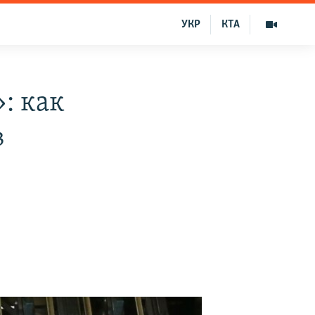
УКР
КТА
: как
в