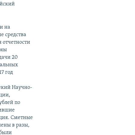
ийский
и на
е средства
я отчетности
рмы
дачи 20
стальных
7 год
екий Научно-
ции,
ублей по
чившие
пция. Сметные
шены в разы,
 были