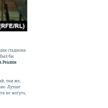
кции стадиона
 был бы
.Реалии
й, там же,
ние. Лучше
ть не могут»,