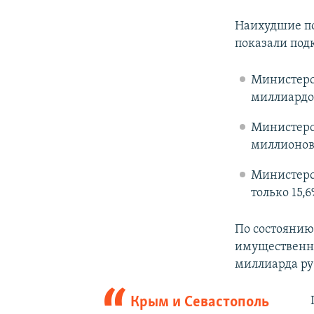
Наихудшие по
показали под
Министерст
миллиардов
Министерс
миллионов 
Министерст
только 15,6
По состоянию
имущественн
миллиарда руб
Крым и Севастополь