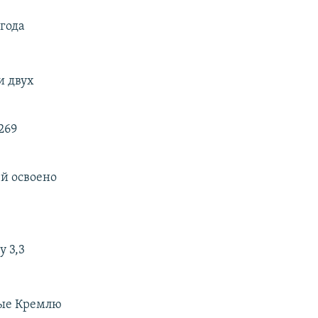
 года
и двух
269
ей освоено
 3,3
ные Кремлю