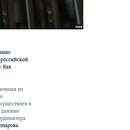
чило
 российской
. Как
еленных из
го
осуществлен в
е данные
оординатора
парова.