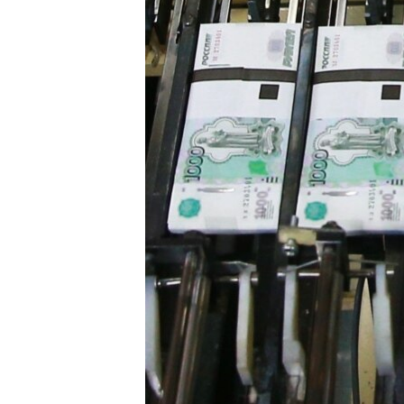
ПОБЕДИТЕЛЕЙ НЕ СУДЯТ?
КРЫМ.НЕПОКОРЕННЫЙ
ELIFBE
УКРАИНСКАЯ ПРОБЛЕМА КРЫМА