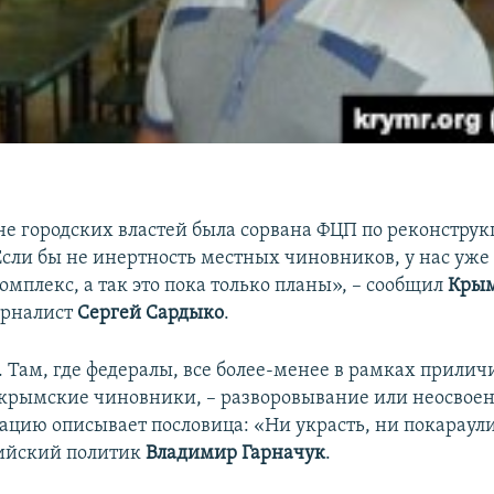
ине городских властей была сорвана ФЦП по реконстру
Если бы не инертность местных чиновников, у нас уже
мплекс, а так это пока только планы», – сообщил
Крым
рналист
Сергей Сардыко
.
 Там, где федералы, все более-менее в рамках приличи
 крымские чиновники, – разворовывание или неосвое
уацию описывает пословица: «Ни украсть, ни покараули
сийский политик
Владимир Гарначук
.