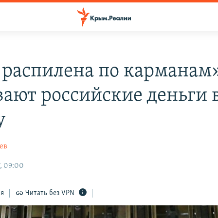
распилена по карманам»
вают российские деньги 
у
ев
, 09:00
ся
Читать без VPN