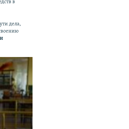
дств в
ути дела,
освоению
и