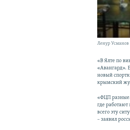
Ленур Усманов
«В Ялте по в
«Авангард». 
новый спортко
крымский жу
«ФЦП разные.
где работают
всего эту сит
– заявил рос