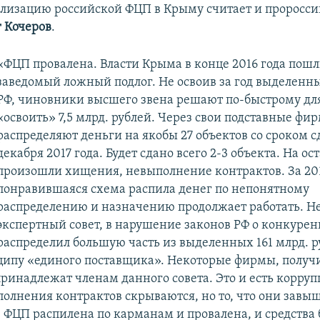
лизацию российской ФЦП в Крыму считает и проросс
г Кочеров
.
«ФЦП провалена. Власти Крыма в конце 2016 года пошл
заведомый ложный подлог. Не освоив за год выделенны
РФ, чиновники высшего звена решают по-быстрому дл
«освоить» 7,5 млрд. рублей. Через свои подставные фи
распределяют деньги на якобы 27 объектов со сроком с
декабря 2017 года. Будет сдано всего 2-3 объекта. На о
произошли хищения, невыполнение контрактов. За 201
понравившаяся схема распила денег по непонятному
распределению и назначению продолжает работать. Н
экспертный совет, в нарушение законов РФ о конкурен
распределил большую часть из выделенных 161 млрд. р
ипу «единого поставщика». Некоторые фирмы, полу
принадлежат членам данного совета. Это и есть корру
полнения контрактов скрываются, но то, что они завы
. ФЦП распилена по карманам и провалена, и средства