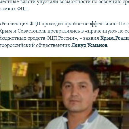
местные власти упустили возможности по освоению сре
рамках ФЦП.
«Реализация ФЦП проходит крайне неэффективно. По с
Крым и Севастополь превратились в «прачечную» по 
бюджетных средств ФЦП России», – заявил
Крым.Реали
пророссийский общественник
Ленур Усманов
.