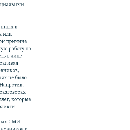
социальный
енных в
я или
той причине
хую работу по
ть в лице
трагивая
овников,
иях не было
Напротив,
разговорах
лег, которые
фликты.
ных СМИ
иновников и