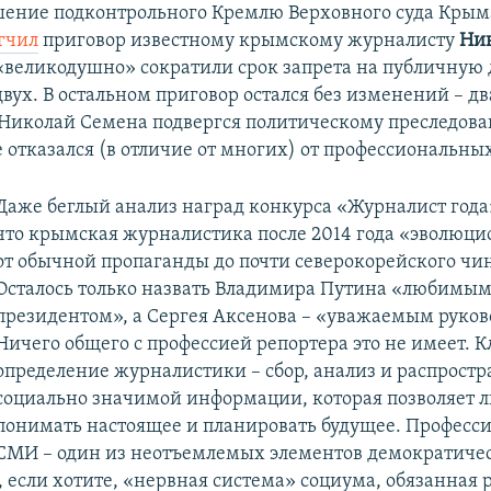
шение подконтрольного Кремлю Верховного суда Крым
гчил
приговор известному крымскому журналисту
Ни
 «великодушно» сократили срок запрета на публичную 
 двух. В остальном приговор остался без изменений – д
. Николай Семена подвергся политическому преследов
е отказался (в отличие от многих) от профессиональны
Даже беглый анализ наград конкурса «Журналист года
что крымская журналистика после 2014 года «эволюц
от обычной пропаганды до почти северокорейского чи
Осталось только назвать Владимира Путина «любимы
президентом», а Сергея Аксенова – «уважаемым руков
Ничего общего с профессией репортера это не имеет. 
определение журналистики – сбор, анализ и распрост
социально значимой информации, которая позволяет 
понимать настоящее и планировать будущее. Професс
СМИ – один из неотъемлемых элементов демократиче
, если хотите, «нервная система» социума, обязанная 