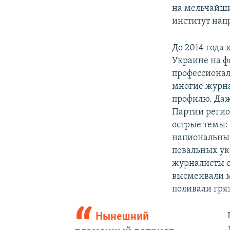
на мельчайши
институт напр
До 2014 года
Украине на ф
профессионал
многие журна
профилю. Даж
Партии регио
острые темы:
национальные
повальных ук
журналисты с
высмеивали м
поливали гря
Нынешний