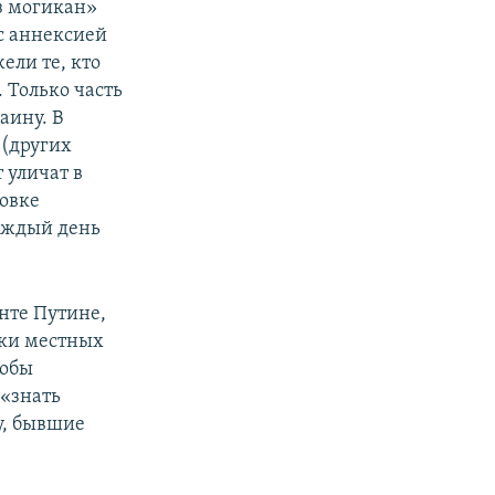
з могикан»
с аннексией
ели те, кто
. Только часть
аину. В
 (других
 уличат в
товке
каждый день
нте Путине,
ики местных
кобы
 «знать
у, бывшие