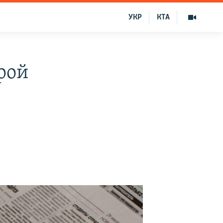
УКР
КТА
рой