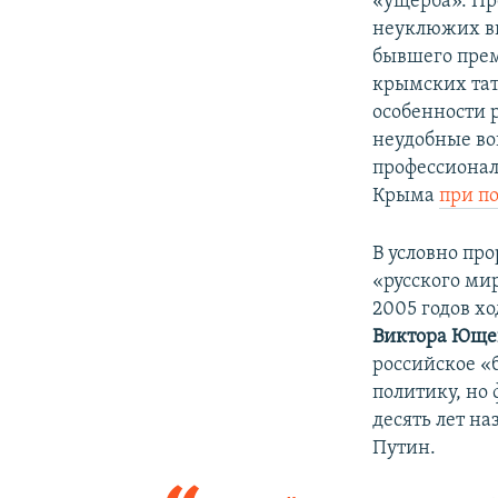
«ущерба». Пр
неуклюжих в
бывшего пре
крымских тат
особенности 
неудобные во
профессионал
Крыма
при по
В условно пр
«русского ми
2005 годов х
Виктора Юще
российское «б
политику, но
десять лет н
Путин.