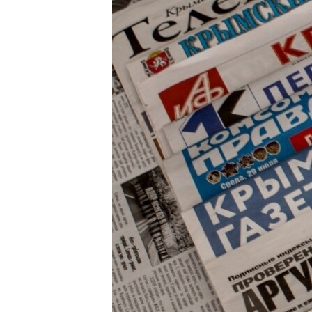
ПОБЕДИТЕЛЕЙ НЕ СУДЯТ?
КРЫМ.НЕПОКОРЕННЫЙ
ELIFBE
УКРАИНСКАЯ ПРОБЛЕМА КРЫМА