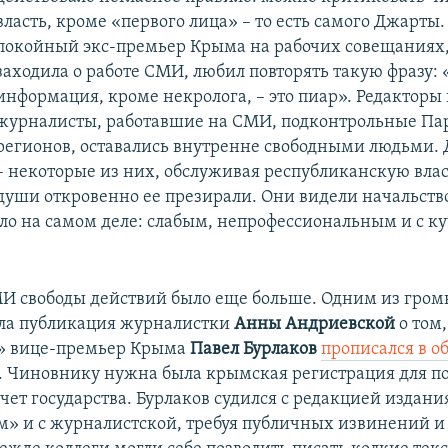
власть, кроме «первого лица» – то есть самого Джарты
покойный экс-премьер Крыма на рабочих совещаниях,
заходила о работе СМИ, любил повторять такую фразу:
информация, кроме некролога, – это пиар». Редакторы
журналисты, работавшие на СМИ, подконтрольные Па
регионов, оставались внутренне свободными людьми.
– некоторые из них, обслуживая республиканскую влас
души откровенно ее презирали. Они видели начальств
ло на самом деле: слабым, непрофессиональным и с к
И свободы действий было еще больше. Одним из гром
ла публикация журналистки
Анны Андриевской
о том,
» вице-премьер Крыма
Павел Бурлаков
прописался в 
 Чиновнику нужна была крымская регистрация для п
счет государства. Бурлаков судился с редакцией издан
м» и с журналистской, требуя публичных извинений 