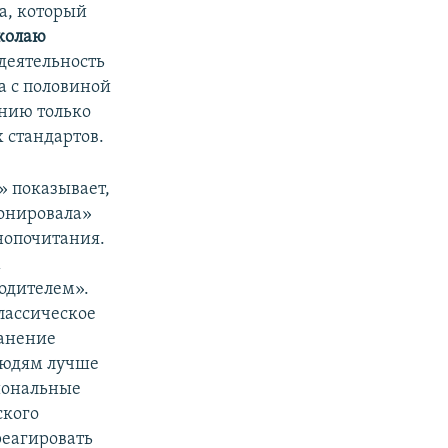
а, который
колаю
деятельность
ва с половиной
анию только
х стандартов.
» показывает,
ионировала»
нопочитания.
м
одителем».
Классическое
ранение
людям лучше
иональные
ского
реагировать