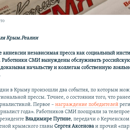
то
ля Крым.Реалии
е аннексии независимая пресса как социальный инсти
. Работники СМИ вынуждены обслуживать российскую 
доказывая начальству и коллегам собственную лояльн
.
 дни в Крыму произошли два события, по которым мож
иональной прессы. Точнее, о состоянии того, что ране
рналистикой. Первое –
награждение победителей
реги
рналист года». Работников СМИ поощряли за телепрое
президенте
Владимире Путине
, передачи о Керченском
еной крымского главы
Сергея Аксенова
и прочий «пар