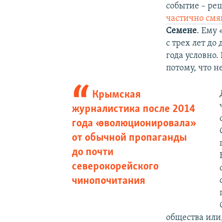
событие – ре
частично смя
Семене
. Ему
с трех лет до
года условно
потому, что н
Крымская
журналистика после 2014
года «эволюционировала»
от обычной пропаганды
до почти
северокорейского
чинопочитания
общества или