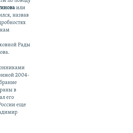
ты по поводу
тинова
или
ился, назвав
дробностях
икам
рховной Рады
ова.
оронниками
зимой 2004-
збрание
траны в
ал его
России еще
ладимир