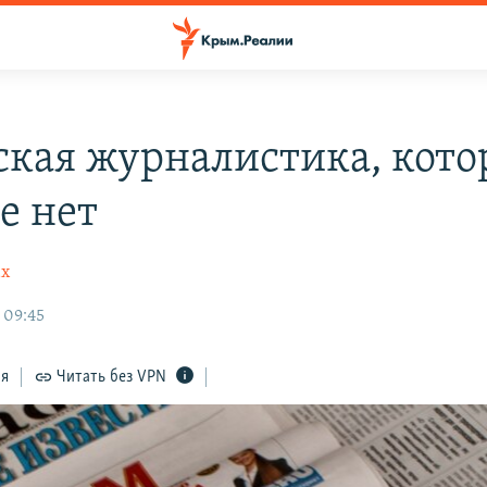
кая журналистика, кото
е нет
ах
 09:45
ся
Читать без VPN