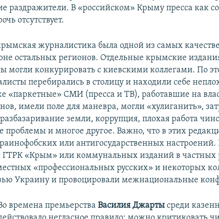
е раздражители. В «российском» Крыму пресса как 
очь отсутствует.
 крымская журналистика была одной из самых качеств
оне остальных регионов. Отдельные крымские издани
ы могли конкурировать с киевскими коллегами. По э
листы перебирались в столицу и находили себе непло
е «паркетные» СМИ (пресса и ТВ), работавшие на влас
нов, имели поле для маневра, могли «хулиганить», за
 разбазаривание земли, коррупция, плохая работа чин
 проблемы и многое другое. Важно, что в этих редакц
раинофобских или антигосударственных настроений. 
 ГТРК «Крым» или коммунальных изданий в частных 
естных «профессиональных русских» и некоторых кол
зью Украину и провоцировали межнациональные кон
Во времена премьерства
Василия Джарты
среди казен
действовало негласное правило: можно критиковать ч