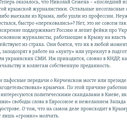
Теперь оказалось, что Николай Семена – «последний и
той крымской журналистики. Остальные несогласные 
либо выехали из Крыма, либо ушли из профессии. Неуж
остался, быстро «перековались»? Нет, это не совсем так
искренне поддерживает Россию и лепит фейки про Укр
основном журналисты, работающие в Крыму на власть
действуют из страха. Они боятся, что их в любой момент
 заподозрят в работе на «хунту» или упрекнут в подго
ля украинских СМИ. Им приходится, словно в КНДР, 
ачальству и коллегам собственную преданность.
ти пафосные передачи о Керченском мосте или президе
агодетельствовал» крымчан. По этой причине работн
интересуются политическими скандалами в Киеве, я
ми» свободы слова в Евросоюзе и нежеланием Запада
уострове. О том, что на самом деле происходит в Крым
т лишь «громко» молчать.