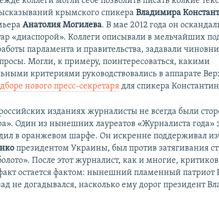
ежде коллеги могли себе позволить писать колкие текс
ысказываний крымского спикера
Владимира Констан
мьера
Анатолия Могилева
. В мае 2012 года он оскандал
ар «диаспорой». Коллеги описывали в мельчайших по
работы парламента и правительства, задавали чиновн
просы. Могли, к примеру, поинтересоваться, какими
ьными критериями руководствовались в аппарате Ве
дборе нового пресс-секретаря
для спикера Константин
ороссийских изданиях журналисты не всегда были ст
ра». Один из нынешних лауреатов «Журналиста года» 
одил в оранжевом шарфе. Он искренне поддерживал и
нко
президентом Украины, был против затягивания с
олото». После этот журналист, как и многие, критиков
 факт остается фактом: нынешний пламенный патриот 
азад не догадывался, насколько ему дорог президент В