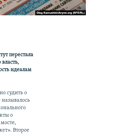
тут перестала
власть,
ость идеалам
но судить о
е называлось
онального
кты о
 мосте,
кет». Второе