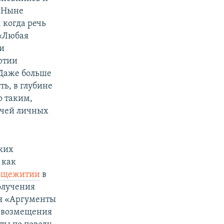
. Ныне
 когда речь
 «Любая
 и
ртии
 Даже больше
ть, в глубине
о таким,
учей личных
ких
 как
общежитии
в
олучения
ия «Аргументы
и возмещения