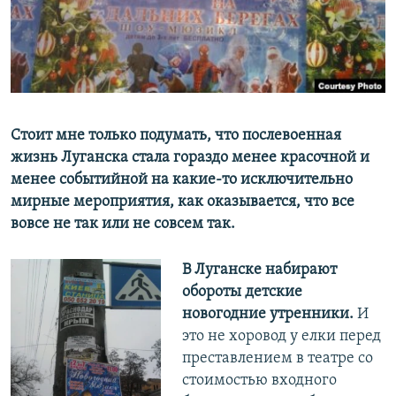
ПРИСОЕДИНЯЙТЕСЬ!
ПОБЕДИТЕЛЕЙ НЕ СУДЯТ?
КРЫМ.НЕПОКОРЕННЫЙ
ELIFBE
УКРАИНСКАЯ ПРОБЛЕМА КРЫМА
Все сайты RFE/RL
Стоит мне только подумать, что послевоенная
жизнь Луганска стала гораздо менее красочной и
менее событийной на какие-то исключительно
мирные мероприятия, как оказывается, что все
вовсе не так или не совсем так.
В Луганске набирают
обороты детские
новогодние утренники.
И
это не хоровод у елки перед
преставлением в театре со
стоимостью входного