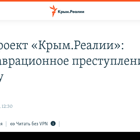
роект «Крым.Реалии»:
аврационное преступлен
у
 12:30
ся
Читать без VPN