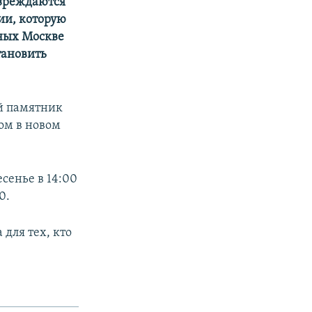
овреждаются
ии, которую
ьных Москве
тановить
й памятник
ом в новом
есенье в 14:00
0.
для тех, кто