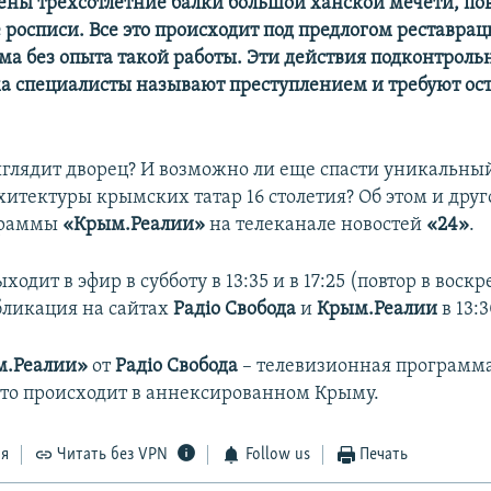
ны трехсотлетние балки большой ханской мечети, п
 росписи. Все это происходит под предлогом реставрац
ма без опыта такой работы. Эти действия подконтрол
а специалисты называют преступлением и требуют ос
ыглядит дворец? И возможно ли еще спасти уникальны
хитектуры крымских татар 16 столетия? Об этом и друг
граммы
«Крым.Реалии»
на телеканале новостей
«24»
.
одит в эфир в субботу в 13:35 и в 17:25 (повтор в воскр
убликация на сайтах
Радіо Свобода
и
Крым.Реалии
в 13:3
м.Реалии»
от
Радіо Свобода
– телевизионная программа 
 что происходит в аннексированном Крыму.
ся
Читать без VPN
Follow us
Печать