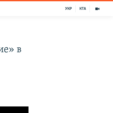
УКР
КТА
ие» в