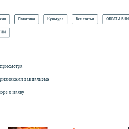
ссия
Политика
Культура
Все статьи
ОБРАТИ ВН
ТКИ
 присмотра
 признаками вандализма
юре и наяву