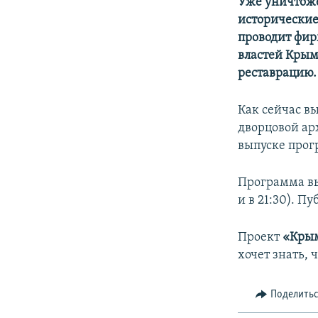
Уже уничтоже
исторические
проводит фир
властей Крым
реставрацию.
Как сейчас в
дворцовой ар
выпуске про
Программа вых
и в 21:30). П
Проект
«Кры
хочет знать,
Поделить