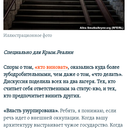
ПРИСОЕДИНЯЙТЕСЬ!
ПОБЕДИТЕЛЕЙ НЕ СУДЯТ?
КРЫМ.НЕПОКОРЕННЫЙ
ELIFBE
Иллюстрационное фото
УКРАИНСКАЯ ПРОБЛЕМА КРЫМА
Все сайты RFE/RL
Специально для Крым.Реалии
Споры о том,
«кто виноват»
, оказались куда более
зубодробительными, чем даже о том, «что делать».
Дискуссия поделила всех на два лагеря. Тех, кто
считает себя ответственным за статус-кво, и тех,
кто предпочитает винить других.
«Власть узурпирована».
Ребята, я понимаю, если
речь идет о внешней оккупации. Когда вашу
архитектуру выстраивает чужое государство. Когда