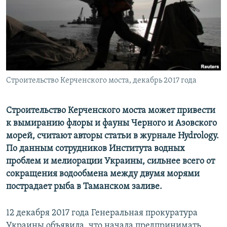
ПРИСОЕДИНЯЙТЕСЬ!
ПОБЕДИТЕЛЕЙ НЕ СУДЯТ?
КРЫМ.НЕПОКОРЕННЫЙ
ELIFBE
УКРАИНСКАЯ ПРОБЛЕМА КРЫМА
Все сайты RFE/RL
Строительство Керченского моста, декабрь 2017 года
Строительство Керченского моста может привести
к вымиранию флоры и фауны Черного и Азовского
морей, считают авторы статьи в журнале Hydrology.
По данным сотрудников Института водных
проблем и мелиорации Украины, сильнее всего от
сокращения водообмена между двумя морями
пострадает рыба в Таманском заливе.
12 декабря 2017 года Генеральная прокуратура
Украины объявила, что начала предпринимать