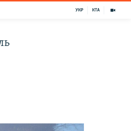
УКР
КТА
ль