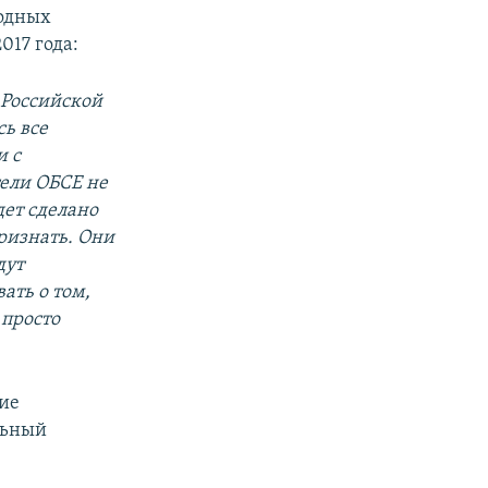
родных
017 года:
 Российской
сь все
и с
ели ОБСЕ не
дет сделано
признать. Они
дут
ать о том,
 просто
кие
льный