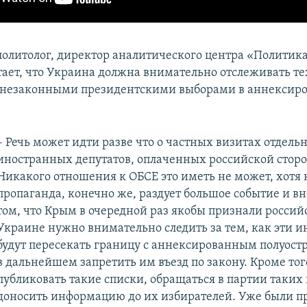
олитолог, директор аналитического центра «Политик
ает, что Украина должна внимательно отслеживать тех
а незаконными президентскими выборами в аннексир
– Речь может идти разве что о частных визитах отдель
иностранных депутатов, оплаченных российской сторо
Никакого отношения к ОБСЕ это иметь не может, хотя
пропаганда, конечно же, раздует большое событие и вн
том, что Крым в очередной раз якобы признали россий
Украине нужно внимательно следить за тем, как эти 
будут пересекать границу с аннексированным полуост
в дальнейшем запретить им въезд по закону. Кроме того
публиковать такие списки, обращаться в партии таких
доносить информацию до их избирателей. Уже были п