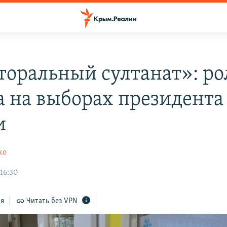
торальный султанат»: ро
 на выборах президента
и
ко
 16:30
ся
Читать без VPN