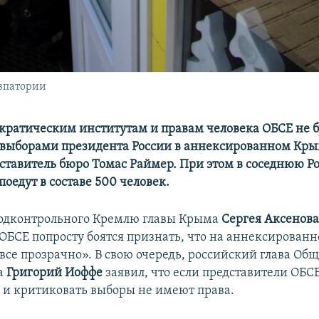
Евпатории
кратическим институтам и правам человека ОБСЕ не б
 выборами президента России в аннексированном Крым
ставитель бюро Томас Раймер. При этом в соседнюю Р
оедут в составе 500 человек.
одконтрольного Кремлю главы Крыма
Сергея Аксенов
ОБСЕ попросту боятся признать, что на аннексирован
«все прозрачно». В свою очередь, российский глава Об
а
Григорий Иоффе
заявил, что если представители ОБСЕ
о и критиковать выборы не имеют права.