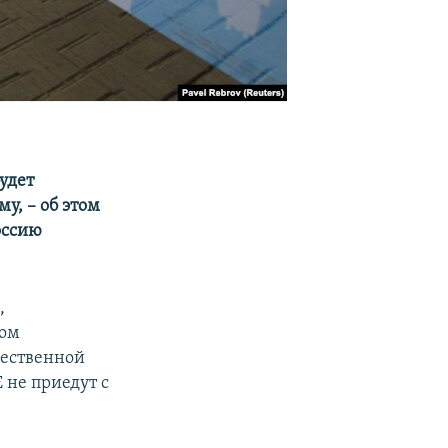
удет
у, – об этом
оссию
а
,
ном
щественной
 не приедут с