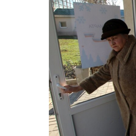
ПОБЕДИТЕЛЕЙ НЕ СУДЯТ?
КРЫМ.НЕПОКОРЕННЫЙ
ELIFBE
УКРАИНСКАЯ ПРОБЛЕМА КРЫМА