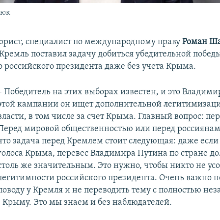
дюк
рист, специалист по международному праву
Роман Ш
 Кремль поставил задачу добиться убедительной побед
 российского президента даже без учета Крыма.
– Победитель на этих выборах известен, и это Владими
этой кампании он ищет дополнительной легитимизаци
власти, в том числе за счет Крыма. Главный вопрос: пе
Перед мировой общественностью или перед россиянам
что задача перед Кремлем стоит следующая: даже если
голоса Крыма, перевес Владимира Путина по стране д
столь же значительным. Это нужно, чтобы никто не ус
легитимности российского президента. Очень важно н
поводу у Кремля и не переводить тему с полностью не
в Крыму. Это мы знаем и без наблюдателей.