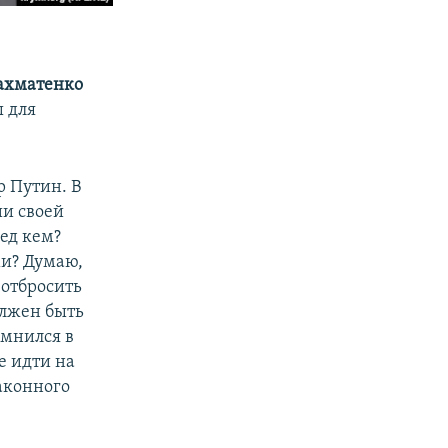
ахматенко
ы для
р Путин. В
и своей
ред кем?
и? Думаю,
 отбросить
олжен быть
омнился в
е идти на
законного