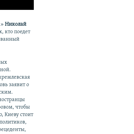
а»
Николай
, кто поедет
ованный
ных
ной.
 кремлевская
овь заявит о
ским.
иностранцы
ровом, чтобы
, Киеву стоит
 политиков,
рецеденты,