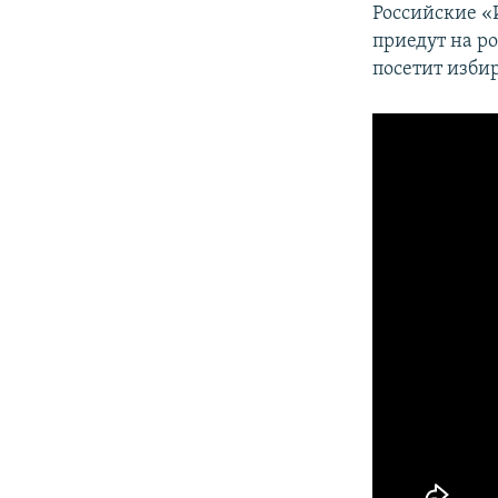
Российские «И
приедут на р
посетит изби