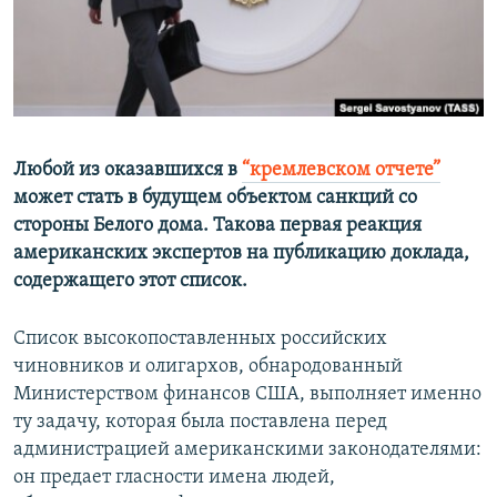
ПРИСОЕДИНЯЙТЕСЬ!
ПОБЕДИТЕЛЕЙ НЕ СУДЯТ?
КРЫМ.НЕПОКОРЕННЫЙ
ELIFBE
УКРАИНСКАЯ ПРОБЛЕМА КРЫМА
Все сайты RFE/RL
Любой из оказавшихся в
“кремлевском отчете”
может стать в будущем объектом санкций со
стороны Белого дома. Такова первая реакция
американских экспертов на публикацию доклада,
содержащего этот список.
Список высокопоставленных российских
чиновников и олигархов, обнародованный
Министерством финансов США, выполняет именно
ту задачу, которая была поставлена перед
администрацией американскими законодателями:
он предает гласности имена людей,