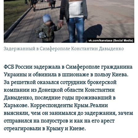
ПРИСОЕДИНЯЙТЕСЬ!
ПОБЕДИТЕЛЕЙ НЕ СУДЯТ?
КРЫМ.НЕПОКОРЕННЫЙ
ELIFBE
УКРАИНСКАЯ ПРОБЛЕМА КРЫМА
Все сайты RFE/RL
Задержанный в Симферополе Константин Давыденко
ФСБ России задержала в Симферополе гражданина
Украины и обвинила в шпионаже в пользу Киева.
За решеткой оказался сотрудник брокерской
компании из Донецкой области Константин
Давыденко, последние годы проживавший в
Харькове. Корреспонденты Крым.Реалии
выясняли, чем он занимался до задержания, зачем
отправился на полуостров и как на его арест
отреагировали в Крыму и Киеве.