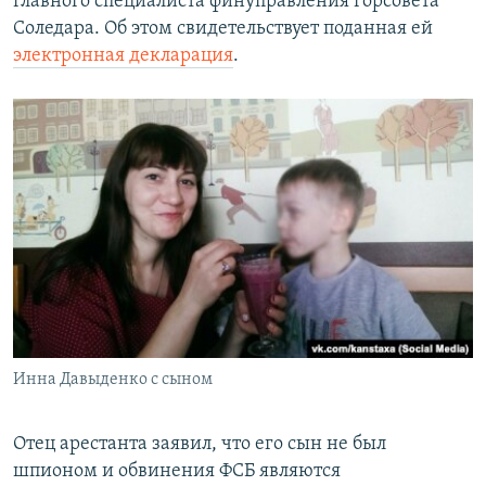
главного специалиста финуправления горсовета
Соледара. Об этом свидетельствует поданная ей
электронная декларация
.
Инна Давыденко с сыном
​Отец арестанта заявил, что его сын не был
шпионом и обвинения ФСБ являются