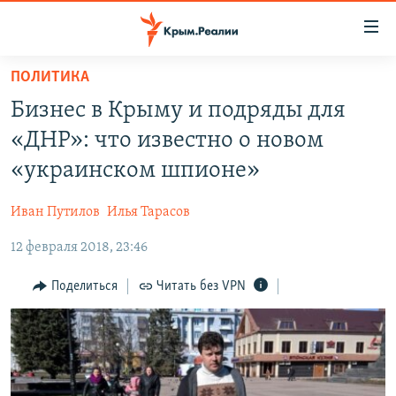
Доступность
ссылки
Вернуться
ПОЛИТИКА
к
НОВОСТИ
Бизнес в Крыму и подряды для
основному
СПЕЦПРОЕКТЫ
содержанию
«ДНР»: что известно о новом
ВОДА
Вернутся
ГРУЗ 200
«украинском шпионе»
к
ИСТОРИЯ
КАРТА ВОЕННЫХ ОБЪЕКТОВ КРЫМА
главной
Иван Путилов
Илья Тарасов
ЕЩЕ
11 ЛЕТ ОККУПАЦИИ КРЫМА. 11 ИСТОРИЙ СОПРОТИВЛЕНИЯ
навигации
Вернутся
12 февраля 2018, 23:46
РАДІО СВОБОДА
ИНТЕРАКТИВ
к
КАК ОБОЙТИ БЛОКИРОВКУ
ИНФОГРАФИКА
Поделиться
Читать без VPN
поиску
ТЕЛЕПРОЕКТ КРЫМ.РЕАЛИИ
Українською
СОВЕТЫ ПРАВОЗАЩИТНИКОВ
Qırımtatar
ПРОПАВШИЕ БЕЗ ВЕСТИ