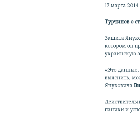
17 марта 2014 
Турчинов о с
Защита Януко
котором он пр
украинскую а
«Это данные,
выяснить, мо
Януковича
Ви
Действительн
паники и усп