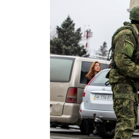
ПОБЕДИТЕЛЕЙ НЕ СУДЯТ?
КРЫМ.НЕПОКОРЕННЫЙ
ELIFBE
УКРАИНСКАЯ ПРОБЛЕМА КРЫМА