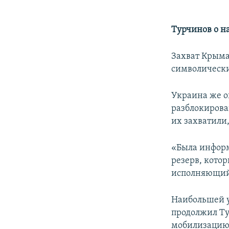
Турчинов о н
Захват Крыма 
символически
Украина же о
разблокирова
их захватили
«Была информ
резерв, котор
исполняющий 
Наибольшей у
продолжил Ту
мобилизацию 