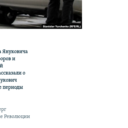
а Януковича
роров и
ий
ссказали о
нукович
е периоды
ерг
ле Революции