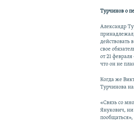
Турчинов о п
Александр Ту
принадлежал,
действовать 
свое обязате
от 21 феврал
что он не пл
Когда же Вик
Турчинова на
«Связь со мн
Янукович, ни 
пообщаться», 