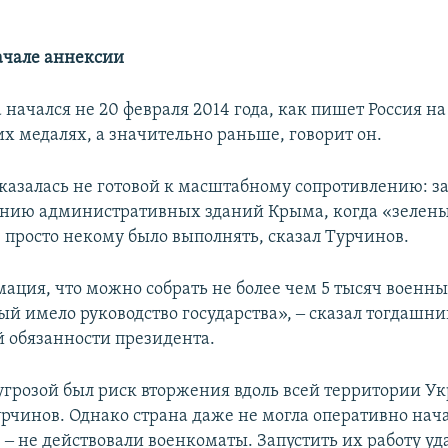
ачале аннексии
начался не 20 февраля 2014 года, как пишет Россия на
х медалях, а значительно раньше, говорит он.
казалась не готовой к масштабному сопротивлению: з
нию административных зданий Крыма, когда «зелены
, просто некому было выполнять, сказал Турчинов.
ация, что можно собрать не более чем 5 тысяч военных
ый имело руководство государства», ‒ сказал тогдашн
обязанности президента.
грозой был риск вторжения вдоль всей территории У
рчинов. Однако страна даже не могла оперативно нач
‒ не действовали военкоматы. Запустить их работу уд