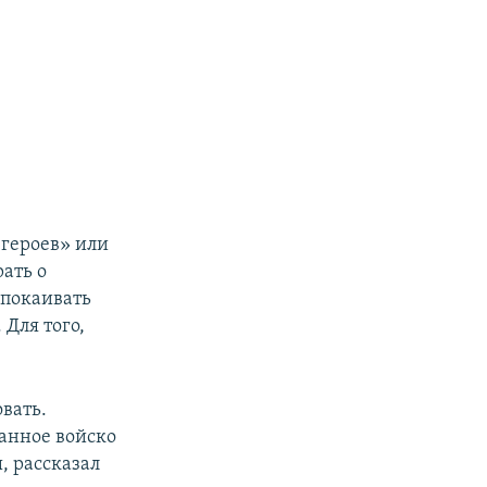
 героев» или
ать о
спокаивать
 Для того,
вать.
анное войско
, рассказал