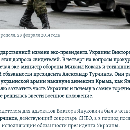
ополя, 28 февраля 2014 года
сударственной измене экс-президента Украины Виктор
этап допроса свидетелей. В четверг на вопросы проку
вечал экс-министр обороны Михаил Коваль и тогдашн
обязанности президента Александр Турчинов. Они ра
украинской армии накануне аннексии Крыма, как Я
лю захватить часть Украины и почему в самые горячи
 не решилась ввести военное положение.
детелем для адвокатов Виктора Януковича был в четв
урчинов
, действующий секретарь СНБО, а в период пос
‒ исполняющий обязанности президента Украины.