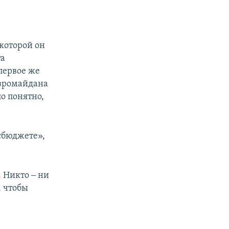
 которой он
та
первое же
Евромайдана
о понятно,
сбюджете»,
 Никто ‒ ни
, чтобы