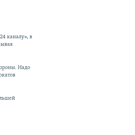
24 каналу», в
зывая
тороны. Надо
окатов
ольшей