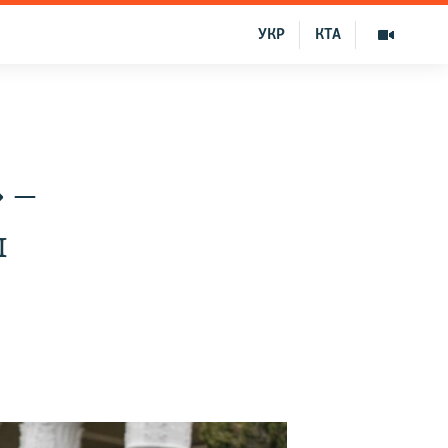
УКР
КТА
 ‒
ы