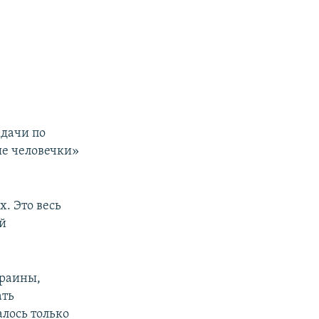
адачи по
е человечки»
. Это весь
ий
краины,
ать
алось только