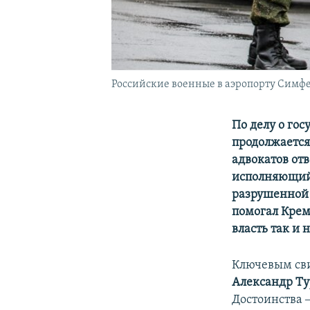
Российские военные в аэропорту Симфер
По делу о го
продолжается 
адвокатов от
исполняющий 
разрушенной 
помогал Крем
власть так и
Ключевым сви
Александр Т
Достоинства 