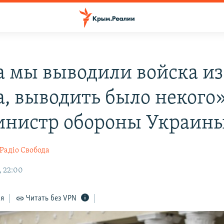
а мы выводили войска из
, выводить было некого»
инистр обороны Украин
Радіо Свобода
, 22:00
ся
Читать без VPN