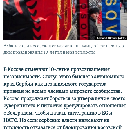
ПРИСОЕДИНЯЙТЕСЬ!
ПОБЕДИТЕЛЕЙ НЕ СУДЯТ?
КРЫМ.НЕПОКОРЕННЫЙ
ELIFBE
УКРАИНСКАЯ ПРОБЛЕМА КРЫМА
Все сайты RFE/RL
Албанская и косовская символика на улицах Приштины в
дни празднования 10-летия независимости
В Косове отмечают 10-летие провозглашения
независимости. Статус этого бывшего автономного
края Сербии как независимого государства
признан не всеми членами мирового сообщества.
Косово продолжает бороться за утверждение своего
суверенитета и пытается урегулировать отношения
с Белградом, чтобы начать интеграцию в ЕС и
НАТО. Но если сербские власти намекают на
готовность отказаться от блокирования косовской