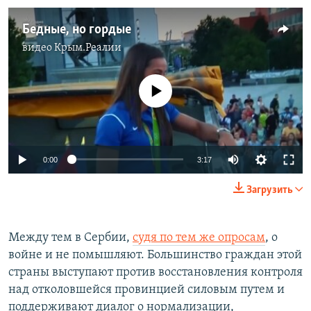
Бедные, но гордые
видео
Крым.Реалии
No media source currently available
0:00
3:17
Загрузить
Между тем в Сербии,
судя по тем же опросам
, о
войне и не помышляют. Большинство граждан этой
страны выступают против восстановления контроля
над отколовшейся провинцией силовым путем и
поддерживают диалог о нормализации,