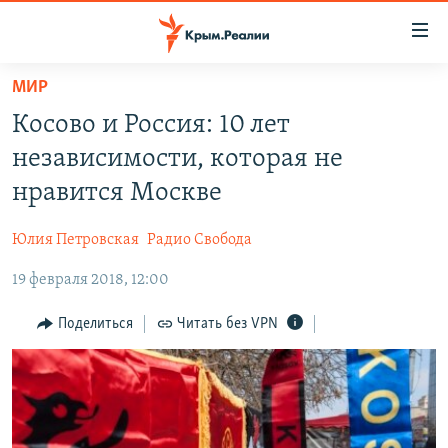
Доступность
ссылки
Вернуться
МИР
к
НОВОСТИ
Косово и Россия: 10 лет
основному
СПЕЦПРОЕКТЫ
содержанию
независимости, которая не
ВОДА
Вернутся
ГРУЗ 200
нравится Москве
к
ИСТОРИЯ
КАРТА ВОЕННЫХ ОБЪЕКТОВ КРЫМА
главной
Юлия Петровская
Радио Свобода
ЕЩЕ
11 ЛЕТ ОККУПАЦИИ КРЫМА. 11 ИСТОРИЙ СОПРОТИВЛЕНИЯ
навигации
Вернутся
19 февраля 2018, 12:00
РАДІО СВОБОДА
ИНТЕРАКТИВ
к
КАК ОБОЙТИ БЛОКИРОВКУ
ИНФОГРАФИКА
Поделиться
Читать без VPN
поиску
ТЕЛЕПРОЕКТ КРЫМ.РЕАЛИИ
Українською
СОВЕТЫ ПРАВОЗАЩИТНИКОВ
Qırımtatar
ПРОПАВШИЕ БЕЗ ВЕСТИ